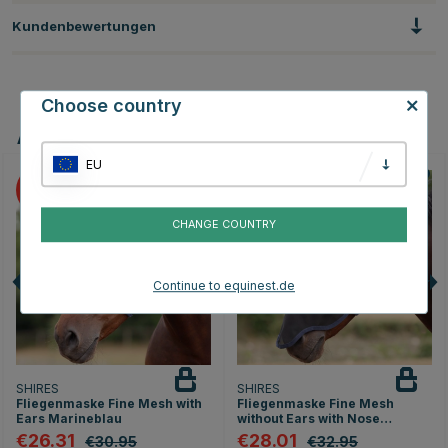
Kundenbewertungen
Choose country
Andere Produkte, die Ihnen gefallen könnten
EU
15
15
CHANGE COUNTRY
Continue to equinest.de
SHIRES
SHIRES
Fliegenmaske Fine Mesh with
Fliegenmaske Fine Mesh
Ears Marineblau
without Ears with Nose
Marineblau
€26.31
€28.01
€30.95
€32.95