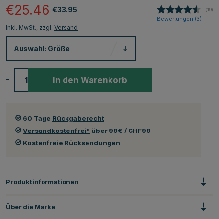
€25.46
€33.95
(
abge
19
)
Bewertungen (
3
)
Inkl. MwSt., zzgl.
Versand
Auswahl:
Größe
-
+
In den Warenkorb
60 Tage
Rückgaberecht
Versandkostenfrei*
über 99€ / CHF99
Kostenfreie Rücksendungen
Produktinformationen
Über die Marke