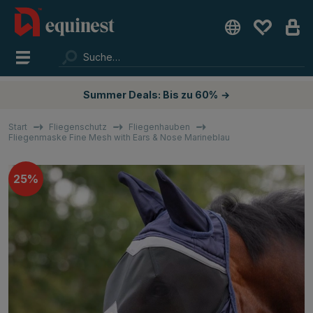
Summer Deals: Bis zu 60%
→
Start
Fliegenschutz
Fliegenhauben
Fliegenmaske Fine Mesh with Ears & Nose Marineblau
25%