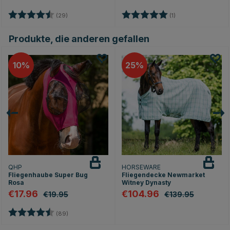
Bewertung:
4.9 von 5 Sternen
Bewertung:
5.0 von 5 Sternen
(29)
(1)
Produkte, die anderen gefallen
10
25
QHP
HORSEWARE
Fliegenhaube Super Bug
Fliegendecke Newmarket
Rosa
Witney Dynasty
€17.96
€104.96
€19.95
€139.95
Bewertung:
4.6 von 5 Sternen
(89)