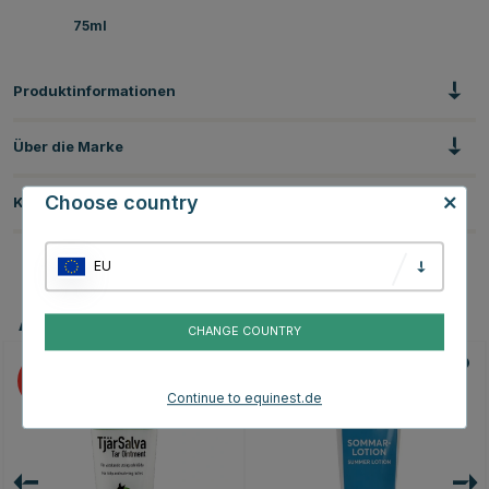
75ml
Produktinformationen
Über die Marke
Choose country
Kundenbewertungen
EU
Andere Produkte, die Ihnen gefallen könnten
CHANGE COUNTRY
20
10
Continue to equinest.de