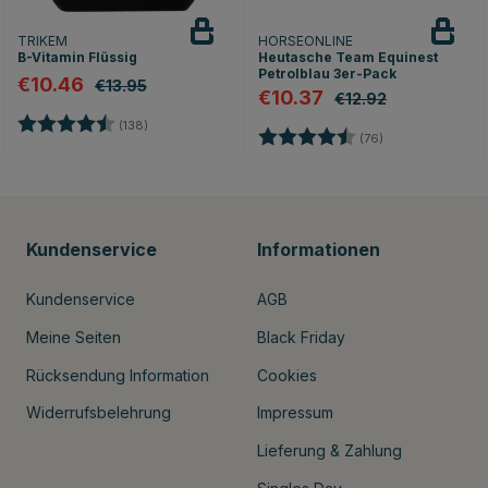
TRIKEM
HORSEONLINE
B-Vitamin Flüssig
Heutasche Team Equinest
Petrolblau 3er-Pack
€10.46
€13.95
€10.37
€12.92
Bewertung:
4.7 von 5 Sternen
(138)
Bewertung:
4.6 von 5 Stern
(76)
Kundenservice
Informationen
Kundenservice
AGB
Meine Seiten
Black Friday
Rücksendung Information
Cookies
Widerrufsbelehrung
Impressum
Lieferung & Zahlung