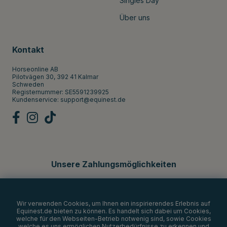
Singles Day
Über uns
Kontakt
Horseonline AB
Pilotvägen 30, 392 41 Kalmar
Schweden
Registernummer: SE5591239925
Kundenservice:
support@equinest.de
Unsere Zahlungsmöglichkeiten
Wir verwenden Cookies, um Ihnen ein inspirierendes Erlebnis auf
Equinest.de bieten zu können. Es handelt sich dabei um Cookies,
welche für den Webseiten-Betrieb notwenig sind, sowie Cookies
welche es uns ermöglichen Nutzerbedürfnisse zu erkennen und