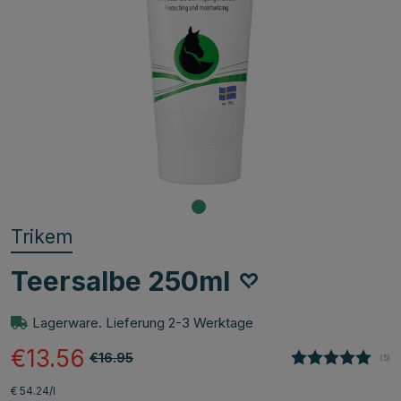
Trikem
Teersalbe 250ml
Lagerware. Lieferung 2-3 Werktage
€13.56
€16.95
(
abg
5
)
€ 54.24/l