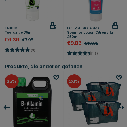
TRIKEM
ECLIPSE BIOFARMAB
Teersalbe 75ml
Sommer Lotion Citronella
250ml
€6.36
€7.95
€9.86
€10.95
Bewertung:
5.0 von 5 Sternen
(3)
Bewertung:
4.8 von 5 Sterne
(5)
Produkte, die anderen gefallen
25
20