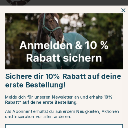
Braun
Produktinformationen
Über die Marke
Choose country
Kundenbewertungen
Sichere dir 10% Rabatt auf deine
EU
erste Bestellung!
CHANGE COUNTRY
Andere Produkte, die Ihnen gefallen könnten
Melde dich für unseren Newsletter an und erhalte
10%
Rabatt* auf deine erste Bestellung.
Als Abonnent erhältst du außerdem Neuigkeiten, Aktionen
Continue to equinest.de
und Inspiration vor allen anderen.
Deine E-Mail-Adresse