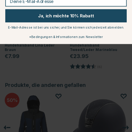
Ja, ich möchte 10% Rabatt
E-Mail-Adresse ist bei uns sicher, und Sie können sich jederzeit abmelden.
*Bedingungen & Informationen zum Newsletter
DOGMAN
DIGBY & FOX
Hundehalsband Lina Leder
Hundehalsband
Braun
Tweed/Leder Marineblau
€7.99
€23.95
Bewertung:
4.5 von 5 Sterne
(6)
Produkte, die anderen gefallen
50