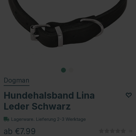
Dogman
Hundehalsband Lina
Leder Schwarz
Lagerware. Lieferung 2-3 Werktage
ab €7.99
(
abg
0
)