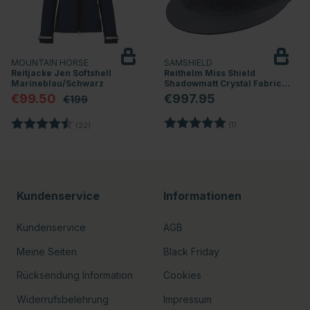
MOUNTAIN HORSE
SAMSHIELD
Reitjacke Jen Softshell
Reithelm Miss Shield
Marineblau/Schwarz
Shadowmatt Crystal Fabric
2.0 Marineblau
€99.50
€997.95
€199
nen
Bewertung:
5.0 von 5 Sternen
Bewertung:
4.5 von 5 Sternen
(1)
(22)
Kundenservice
Informationen
Kundenservice
AGB
Meine Seiten
Black Friday
Rücksendung Information
Cookies
Widerrufsbelehrung
Impressum