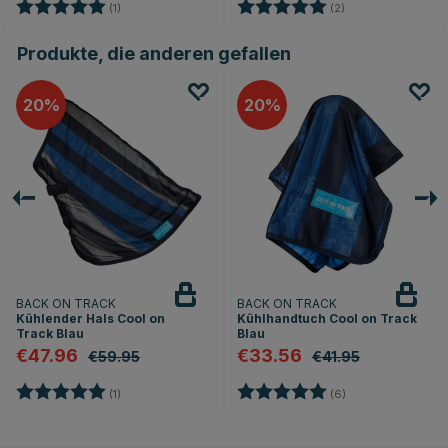
Bewertung:
5.0 von 5 Sternen
Bewertung:
5.0 von 5 Sterne
(1)
(2)
Produkte, die anderen gefallen
20
20
BACK ON TRACK
BACK ON TRACK
Kühlender Hals Cool on
Kühlhandtuch Cool on Track
Track Blau
Blau
€47.96
€33.56
€59.95
€41.95
Bewertung:
5.0 von 5 Sternen
Bewertung:
5.0 von 5 Sterne
(1)
(6)