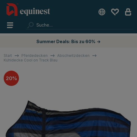
Summer Deals: Bis zu 60%
→
Start
Pferdedecken
Abschwitzdecken
Kühldecke Cool on Track Blau
20%