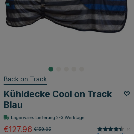
Back on Track
Kühldecke Cool on Track
Blau
Lagerware. Lieferung 2-3 Werktage
€127.96
€159.95
(
abg
7
)