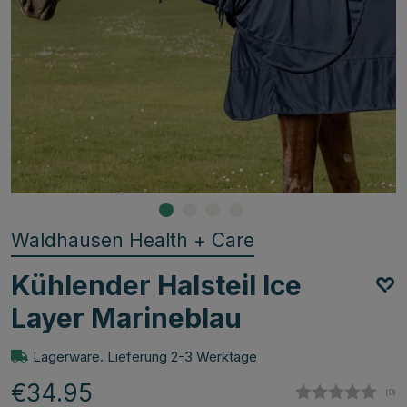
Waldhausen Health + Care
Kühlender Halsteil Ice
Layer Marineblau
Lagerware. Lieferung 2-3 Werktage
€34.95
(
abg
0
)