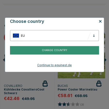
Choose country
Andere Produkte, die Ihnen gefallen könnten
EU
15
15
CHANGE COUNTRY
Continue to equinest.de
COVALLIERO
BUCAS
Kühldecke CovallieroCool
Power Cooler Marineblau
Schwarz
€58.61
€68.95
€42.46
€49.95
Bewertung:
2.7 von 5 Sterne
(3)