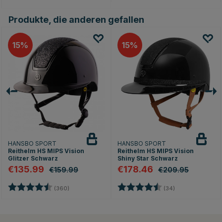
Produkte, die anderen gefallen
15
15
HANSBO SPORT
HANSBO SPORT
Reithelm HS MIPS Vision
Reithelm HS MIPS Vision
Glitzer Schwarz
Shiny Star Schwarz
€135.99
€178.46
€159.99
€209.95
Bewertung:
4.7 von 5 Sternen
Bewertung:
4.8 von 5 Stern
(360)
(34)