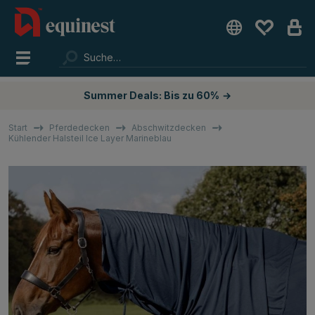
Summer Deals: Bis zu 60%
→
Start
Pferdedecken
Abschwitzdecken
Kühlender Halsteil Ice Layer Marineblau