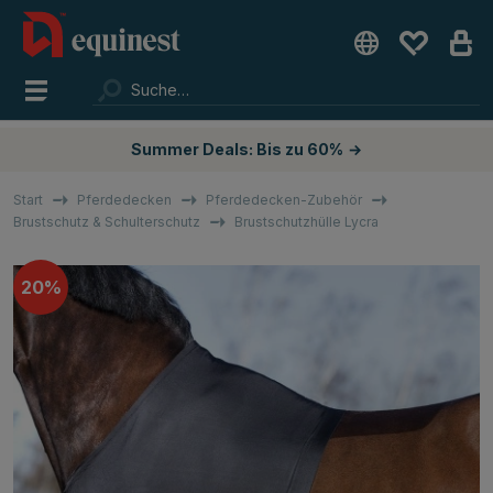
Summer Deals: Bis zu 60%
→
Start
Pferdedecken
Pferdedecken-Zubehör
Brustschutz & Schulterschutz
Brustschutzhülle Lycra
20%