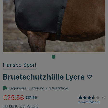
Hansbo Sport
Brustschutzhülle Lycra
Lagerware. Lieferung 2-3 Werktage
€25.56
€31.95
(
abg
6
)
Bewertungen (
3
)
Inkl. MwSt., zzgl.
Versand