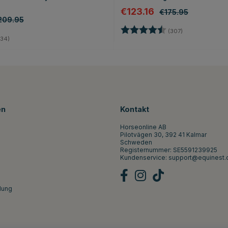
€123.16
€175.95
209.95
Bewertung:
4.4 von 5 Ster
(307)
4.8 von 5 Sternen
34)
en
Kontakt
Horseonline AB
Pilotvägen 30, 392 41 Kalmar
Schweden
Registernummer: SE5591239925
Kundenservice:
support@equinest.
lung