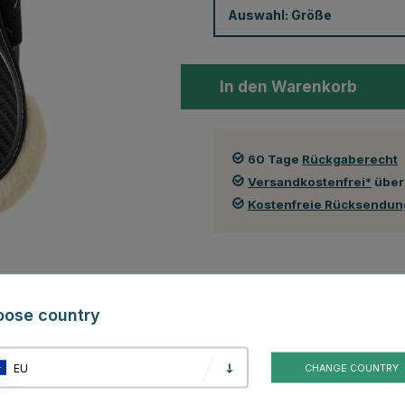
Auswahl:
Größe
In den Warenkorb
60 Tage
Rückgaberecht
Versandkostenfrei*
über
Kostenfreie Rücksendu
Auch in folgenden Farben erhä
oose country
EU
CHANGE COUNTRY