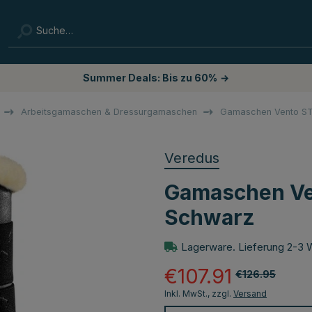
Summer Deals: Bis zu 60%
→
z
Arbeitsgamaschen & Dressurgamaschen
Gamaschen Vento ST
Veredus
Gamaschen Ve
Schwarz
Lagerware. Lieferung 2-3 
€107.91
€126.95
Inkl. MwSt., zzgl.
Versand