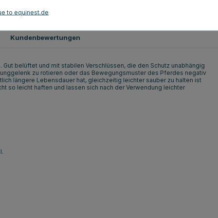
Braun
ue to equinest.de
Kundenbewertungen
 Gut belüftet und mit stabilen Verschlüssen, die den Schutz unabhängig
 Sprunggelenk zu rotieren oder das Bewegungsmuster des Pferdes negativ
tlich längere Lebensdauer hat, gleichzeitig leichter sauber zu halten ist
ht so leicht haften und lassen sich nach der Verwendung leichter
l.