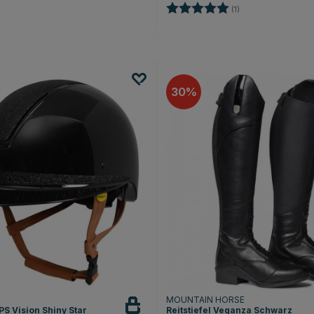
Bewertung:
5.0 von 5 Sternen
(1)
30
T
MOUNTAIN HORSE
S Vision Shiny Star
Reitstiefel Veganza Schwarz