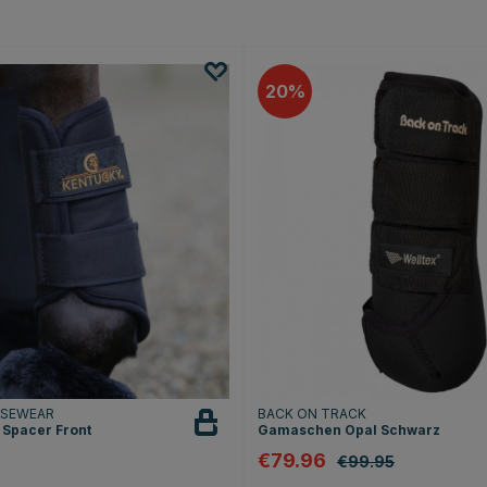
20
RSEWEAR
BACK ON TRACK
Spacer Front
Gamaschen Opal Schwarz
€79.96
€99.95