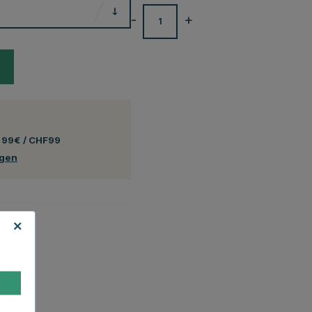
-
+
 99€ / CHF99
ngen
ltlich