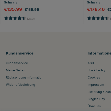
Schwarz
Schwarz
€135.99
€178.46
€159.99
€
Bewertung:
4.7 von 5 Sternen
Bewertung:
(360)
(
Kundenservice
Information
Kundenservice
AGB
Meine Seiten
Black Friday
Rücksendung Information
Cookies
Widerrufsbelehrung
Impressum
Lieferung & Zah
Singles Day
Über uns