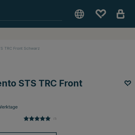
S TRC Front Schwarz
nto STS TRC Front
Werktage
(
abgegebene bewertungen:
1
)