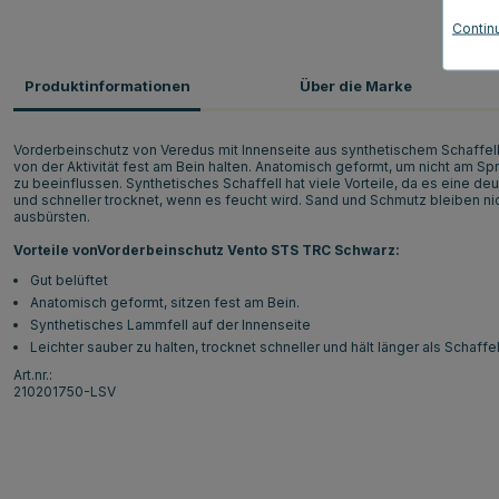
Contin
Produktinformationen
Über die Marke
Vorderbeinschutz von Veredus mit Innenseite aus synthetischem Schaffell.
von der Aktivität fest am Bein halten. Anatomisch geformt, um nicht am
zu beeinflussen. Synthetisches Schaffell hat viele Vorteile, da es eine deu
und schneller trocknet, wenn es feucht wird. Sand und Schmutz bleiben nic
ausbürsten.
Vorteile von
Vorderbeinschutz Vento STS TRC Schwarz:
Gut belüftet
Anatomisch geformt, sitzen fest am Bein.
Synthetisches Lammfell auf der Innenseite
Leichter sauber zu halten, trocknet schneller und hält länger als Schaffel
Art.nr.:
210201750-LSV