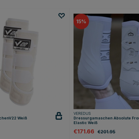
15
VEREDUS
chenV22 Weiß
Dressurgamaschen Absolute Fro
Elastic Weiß
€171.66
€201.95