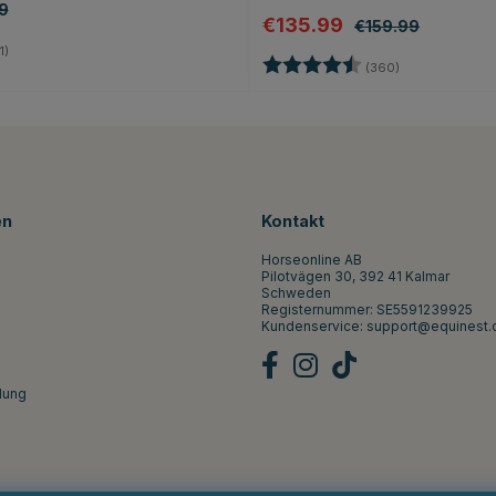
9
€135.99
€159.99
5.0 von 5 Sternen
1)
Bewertung:
4.7 von 5 Ste
(360)
en
Kontakt
Horseonline AB
Pilotvägen 30, 392 41 Kalmar
Schweden
Registernummer: SE5591239925
Kundenservice:
support@equinest.
lung