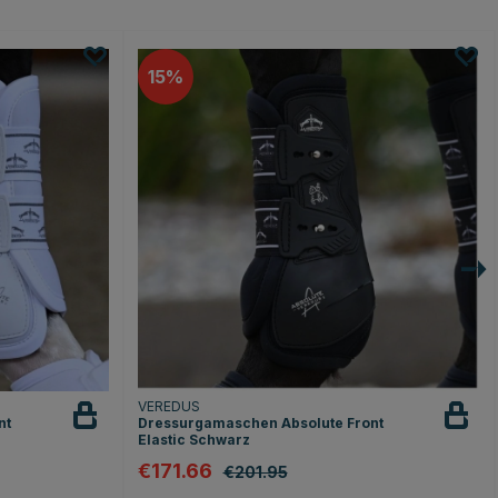
15
VEREDUS
nt
Dressurgamaschen Absolute Front
Elastic Schwarz
€171.66
€201.95