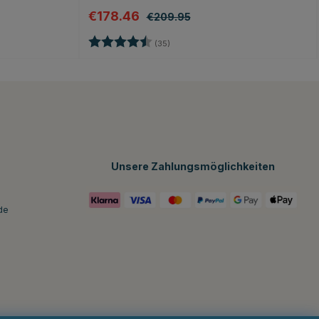
€178.46
€209.95
rnen
Bewertung:
4.8 von 5 Sternen
(35)
Unsere Zahlungsmöglichkeiten
de