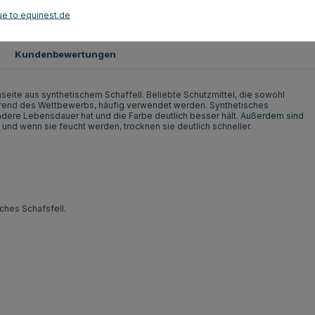
ue to equinest.de
Braun
Kundenbewertungen
eite aus synthetischem Schaffell. Beliebte Schutzmittel, die sowohl
während des Wettbewerbs, häufig verwendet werden. Synthetisches
 andere Lebensdauer hat und die Farbe deutlich besser hält. Außerdem sind
 und wenn sie feucht werden, trocknen sie deutlich schneller.
iches Schafsfell.