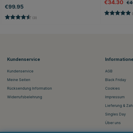
€34.30
€4
€99.95
Bewertung:
(
Bewertung:
4.7 von 5 Sternen
(3)
Kundenservice
Information
Kundenservice
AGB
Meine Seiten
Black Friday
Rücksendung Information
Cookies
Widerrufsbelehrung
Impressum
Lieferung & Zah
Singles Day
Über uns