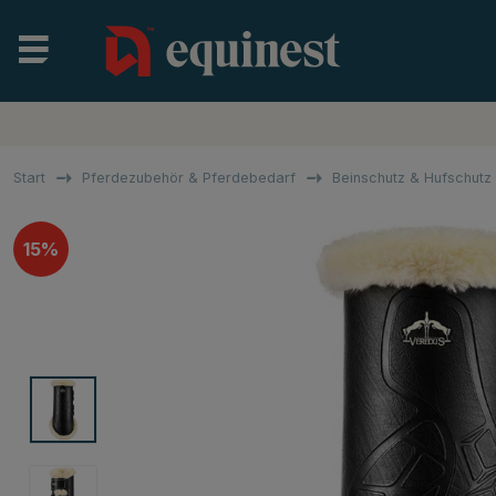
Start
Pferdezubehör & Pferdebedarf
Beinschutz & Hufschut
15%