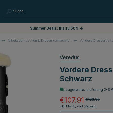
Summer Deals: Bis zu 60%
→
z
Arbeitsgamaschen & Dressurgamaschen
Vordere Dressurgam
Veredus
Vordere Dres
Schwarz
Lagerware. Lieferung 2-3 
€107.91
€126.95
Inkl. MwSt., zzgl.
Versand