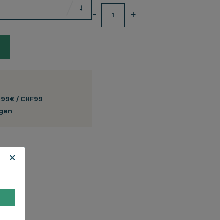
-
+
 99€ / CHF99
ngen
ltlich