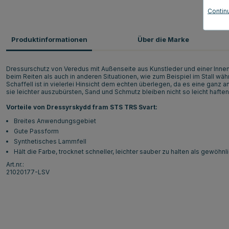
Contin
Produktinformationen
Über die Marke
Dressurschutz von Veredus mit Außenseite aus Kunstleder und einer Innens
beim Reiten als auch in anderen Situationen, wie zum Beispiel im Stall 
Schaffell ist in vielerlei Hinsicht dem echten überlegen, da es eine ganz
sie leichter auszubürsten, Sand und Schmutz bleiben nicht so leicht haften
Vorteile von Dressyrskydd fram STS TRS Svart:
Breites Anwendungsgebiet
Gute Passform
Synthetisches Lammfell
Hält die Farbe, trocknet schneller, leichter sauber zu halten als gewöhnl
Art.nr.:
21020177-LSV