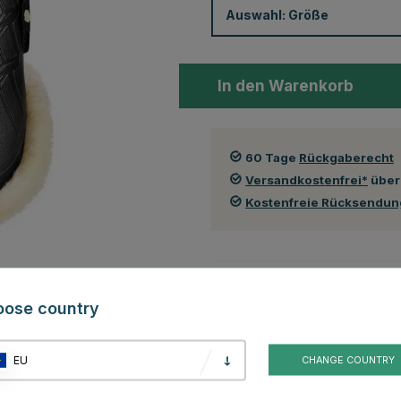
Auswahl:
Größe
In den Warenkorb
60 Tage
Rückgaberecht
Versandkostenfrei*
über
Kostenfreie Rücksendu
Auch in folgenden Farben erhä
oose country
EU
CHANGE COUNTRY