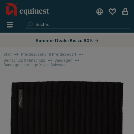
Summer Deals: Bis zu 60%
→
Start
Pferdezubehör & Pferdebedarf
Beinschutz & Hufschutz
Bandagen
Bandagenunterlage Xaviar Schwarz