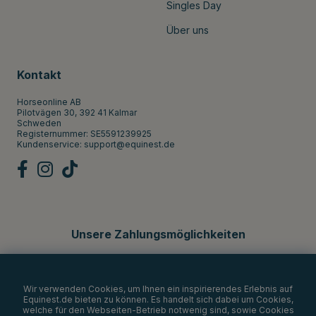
Singles Day
Über uns
Kontakt
Horseonline AB
Pilotvägen 30, 392 41 Kalmar
Schweden
Registernummer: SE5591239925
Kundenservice:
support@equinest.de
Unsere Zahlungsmöglichkeiten
Wir verwenden Cookies, um Ihnen ein inspirierendes Erlebnis auf
Equinest.de bieten zu können. Es handelt sich dabei um Cookies,
welche für den Webseiten-Betrieb notwenig sind, sowie Cookies