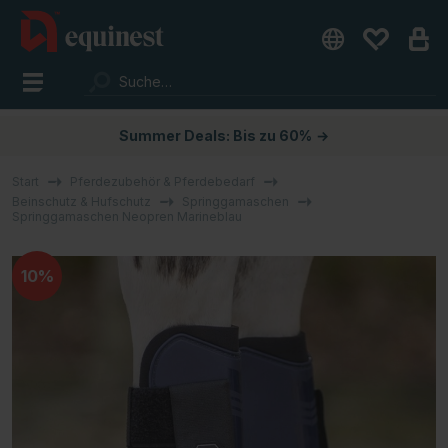
Summer Deals: Bis zu 60%
→
Start
Pferdezubehör & Pferdebedarf
Beinschutz & Hufschutz
Springgamaschen
Springgamaschen Neopren Marineblau
10%