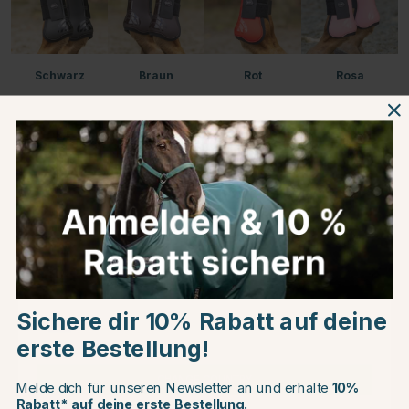
Schwarz
Braun
Rot
Rosa
Blau
Choose country
Produktinformationen
Sichere dir 10% Rabatt auf deine
EU
Über die Marke
erste Bestellung!
Kundenbewertungen
CHANGE COUNTRY
Melde dich für unseren Newsletter an und erhalte
10%
Rabatt* auf deine erste Bestellung.