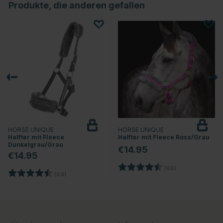
Produkte, die anderen gefallen
HORSE UNIQUE
HORSE UNIQUE
Halfter mit Fleece
Halfter mit Fleece Rosa/Grau
Dunkelgrau/Grau
€14.95
€14.95
Bewertung:
4.9 von 5 Stern
(69)
Bewertung:
4.9 von 5 Sternen
nen
(69)