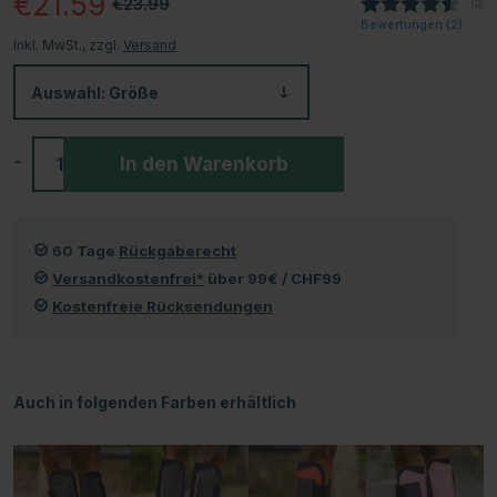
€21.59
€23.99
(
abg
9
)
Bewertungen (
2
)
Inkl. MwSt., zzgl.
Versand
Auswahl:
Größe
-
+
In den Warenkorb
60 Tage
Rückgaberecht
Versandkostenfrei*
über 99€ / CHF99
Kostenfreie Rücksendungen
Auch in folgenden Farben erhältlich