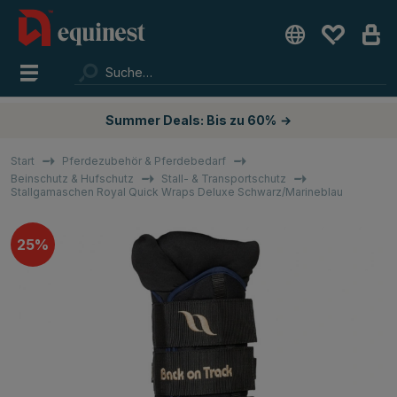
Summer Deals: Bis zu 60%
→
Start
Pferdezubehör & Pferdebedarf
Beinschutz & Hufschutz
Stall- & Transportschutz
Stallgamaschen Royal Quick Wraps Deluxe Schwarz/Marineblau
25%