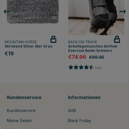
MOUNTAIN HORSE
BACK ON TRACK
Stirnband Silver Star Grau
Arbeitsgamaschen Airflow
Exercise Boots Schwarz
€19
€74.96
€99.95
Bewertung:
4.9 von 5 Stern
(26)
Kundenservice
Informationen
Kundenservice
AGB
Meine Seiten
Black Friday