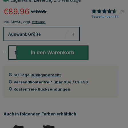
Lagerware. Lieferung 2-3 Werktage
€89.96
€119.95
(
abge
60
)
Bewertungen (
8
)
Inkl. MwSt., zzgl.
Versand
Auswahl:
Größe
-
+
In den Warenkorb
60 Tage
Rückgaberecht
Versandkostenfrei*
über 99€ / CHF99
Kostenfreie Rücksendungen
Auch in folgenden Farben erhältlich