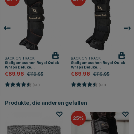
BACK ON TRACK
BACK ON TRACK
Stallgamaschen Royal Quick
Stallgamaschen Royal Quick
Wraps Deluxe
Wraps Deluxe
Schwarz/Braun
Schwarz/Schwarz
€89.96
€89.96
€119.95
€119.95
Bewertung:
4.8 von 5 Sternen
Bewertung:
4.8 von 5 Stern
(60)
(60)
Produkte, die anderen gefallen
25