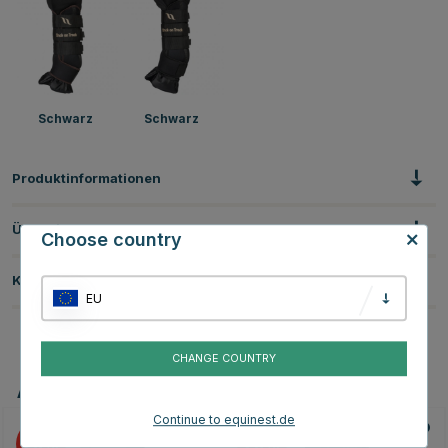
Schwarz
Schwarz
Produktinformationen
Über die Marke
Choose country
Kundenbewertungen
EU
CHANGE COUNTRY
Andere Produkte, die Ihnen gefallen könnten
Continue to equinest.de
25
25