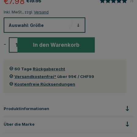
€7.98
€19.95
(
abg
1
)
Inkl. MwSt., zzgl.
Versand
Auswahl:
Größe
-
+
In den Warenkorb
60 Tage
Rückgaberecht
Versandkostenfrei*
über 99€ / CHF99
Kostenfreie Rücksendungen
Produktinformationen
Über die Marke