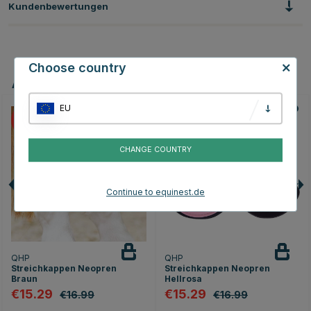
Kundenbewertungen
Choose country
Andere Produkte, die Ihnen gefallen könnten
EU
10
10
CHANGE COUNTRY
Continue to equinest.de
QHP
QHP
Streichkappen Neopren
Streichkappen Neopren
Braun
Hellrosa
€15.29
€15.29
€16.99
€16.99