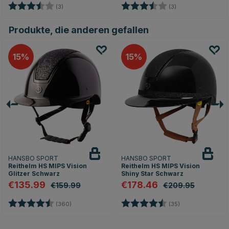
Bewertung:
3.7 von 5 Sternen
Bewertung:
3.7 von 5 Sterne
(3)
(3)
Produkte, die anderen gefallen
15
15
HANSBO SPORT
HANSBO SPORT
Reithelm HS MIPS Vision
Reithelm HS MIPS Vision
Glitzer Schwarz
Shiny Star Schwarz
€135.99
€178.46
€159.99
€209.95
Bewertung:
4.7 von 5 Sternen
Bewertung:
4.8 von 5 Stern
(360)
(35)