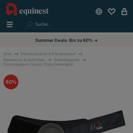
Summer Deals: Bis zu 60%
→
Start
Pferdezubehör & Pferdebedarf
Beinschutz & Hufschutz
Streichkappen
Streichkappen Classic Style Dunkelgrün
60%