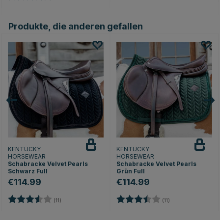
en
Produkte, die anderen gefallen
KENTUCKY
KENTUCKY
HORSEWEAR
HORSEWEAR
Schabracke Velvet Pearls
Schabracke Velvet Pearls
Schwarz Full
Grün Full
€114.99
€114.99
nen
Bewertung:
3.9 von 5 Sternen
Bewertung:
3.9 von 5 Sterne
(11)
(11)