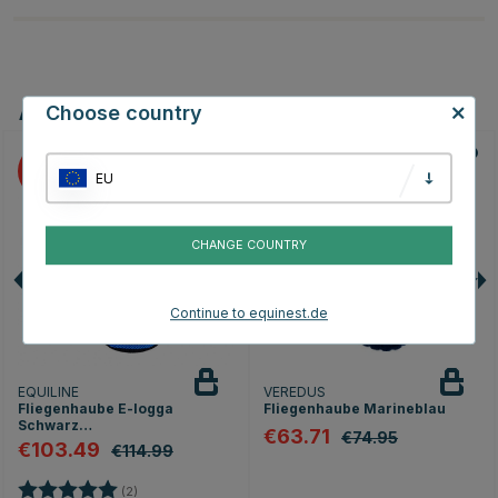
Andere Produkte, die Ihnen gefallen könnten
Choose country
10
15
EU
CHANGE COUNTRY
Continue to equinest.de
EQUILINE
VEREDUS
Fliegenhaube E-logga
Fliegenhaube Marineblau
Schwarz
€63.71
€74.95
Königsblau/Schwarz
€103.49
€114.99
Bewertung:
5.0 von 5 Sternen
(2)