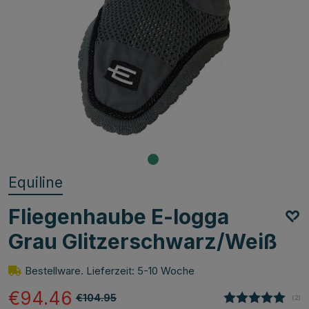
Equiline
Fliegenhaube E-logga
Grau Glitzerschwarz/Weiß
Bestellware. Lieferzeit: 5-10 Woche
€94.46
€104.95
(
abg
2
)