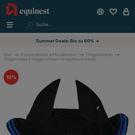
Summer Deals: Bis zu 60%
→
Start
Pferdezubehör & Pferdebedarf
Fliegenhauben
Fliegenhaube E-logga Schwarz Königsblau/Schwarz
10%