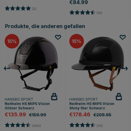
€84.99
Bewertung:
5.0 von 5 Sternen
(2)
Bewertung:
4.9 von 5 Stern
(16)
Produkte, die anderen gefallen
15
15
HANSBO SPORT
HANSBO SPORT
Reithelm HS MIPS Vision
Reithelm HS MIPS Vision
Glitzer Schwarz
Shiny Star Schwarz
€135.99
€178.46
€159.99
€209.95
Bewertung:
4.7 von 5 Sternen
Bewertung:
4.8 von 5 Stern
(360)
(35)