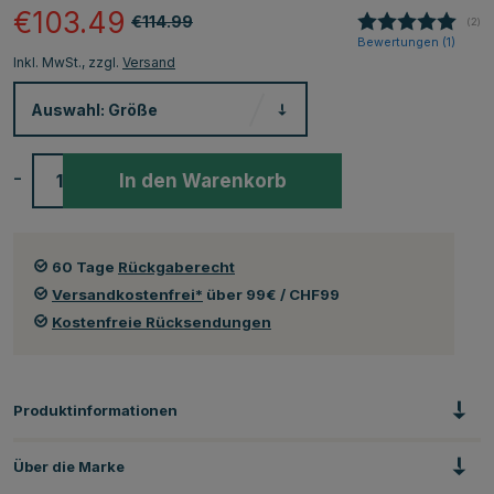
€103.49
€114.99
(
abg
2
)
Bewertungen (
1
)
Inkl. MwSt., zzgl.
Versand
Auswahl:
Größe
-
+
In den Warenkorb
60 Tage
Rückgaberecht
Versandkostenfrei*
über 99€ / CHF99
Kostenfreie Rücksendungen
Produktinformationen
Über die Marke