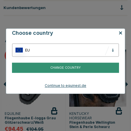
Kundenbewertungen
Choose country
Andere Produkte, die Ihnen gefallen könnten
EU
10
CHANGE COUNTRY
Continue to equinest.de
EQUILINE
KENTUCKY
Fliegenhaube E-logga Grau
HORSEWEAR
Glitzerschwarz/Weiß
Fliegenhaube Wellington
Stein & Perle Schwarz
€94.45
€104.95