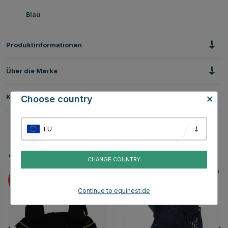
Blau
Produktinformationen
Über die Marke
Kundenbewertungen
Choose country
EU
Andere Produkte, die Ihnen gefallen könnten
CHANGE COUNTRY
10
15
Continue to equinest.de