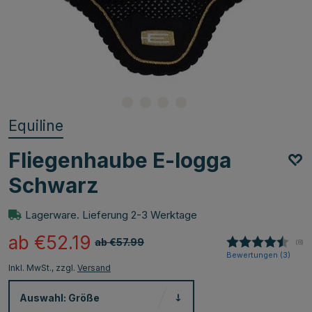
Equiline
Fliegenhaube E-logga
Schwarz
Lagerware. Lieferung 2-3 Werktage
ab €52.19
ab €57.99
(
abg
8
)
Bewertungen (
3
)
Inkl. MwSt., zzgl.
Versand
Auswahl:
Größe