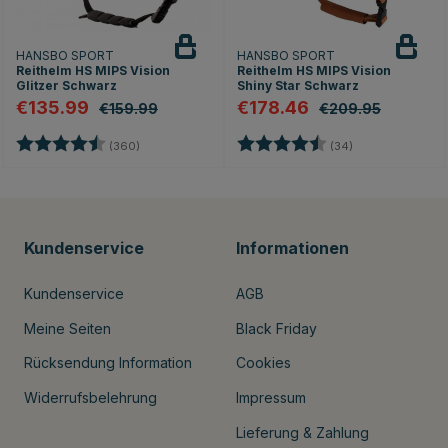
HANSBO SPORT
HANSBO SPORT
Reithelm HS MIPS Vision
Reithelm HS MIPS Vision
Glitzer Schwarz
Shiny Star Schwarz
€135.99
€178.46
€159.99
€209.95
en
Bewertung:
4.7 von 5 Sternen
Bewertung:
4.8 von 5 Stern
(360)
(34)
Kundenservice
Informationen
Kundenservice
AGB
Meine Seiten
Black Friday
Rücksendung Information
Cookies
Widerrufsbelehrung
Impressum
Lieferung & Zahlung