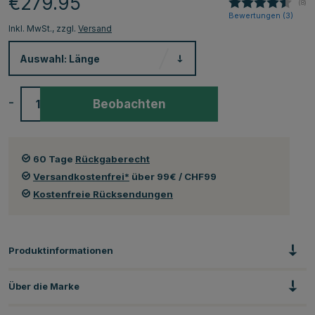
€279.95
(
abg
8
)
Bewertungen (
3
)
Inkl. MwSt., zzgl.
Versand
Auswahl:
Länge
-
+
Beobachten
60 Tage
Rückgaberecht
Versandkostenfrei*
über 99€ / CHF99
Kostenfreie Rücksendungen
Produktinformationen
Über die Marke