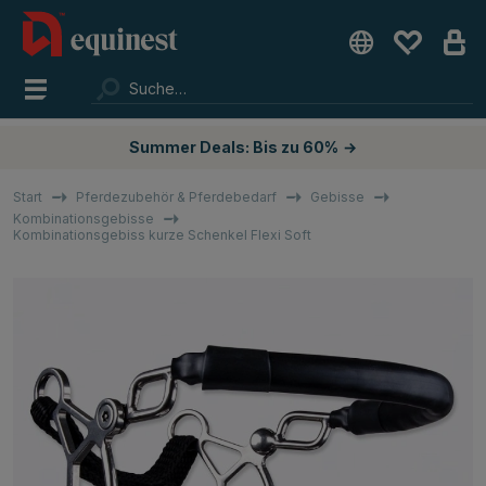
Summer Deals: Bis zu 60%
→
Start
Pferdezubehör & Pferdebedarf
Gebisse
Kombinationsgebisse
Kombinationsgebiss kurze Schenkel Flexi Soft