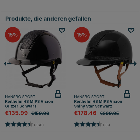
Produkte, die anderen gefallen
15
15
HANSBO SPORT
HANSBO SPORT
Reithelm HS MIPS Vision
Reithelm HS MIPS Vision
Glitzer Schwarz
Shiny Star Schwarz
€135.99
€178.46
€159.99
€209.95
rnen
Bewertung:
4.7 von 5 Sternen
Bewertung:
4.8 von 5 Stern
(360)
(35)