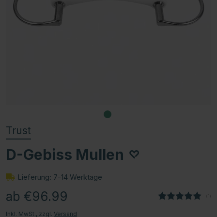
Trust
D-Gebiss Mullen
Lieferung: 7-14 Werktage
ab €96.99
(
abg
1
)
Inkl. MwSt., zzgl.
Versand