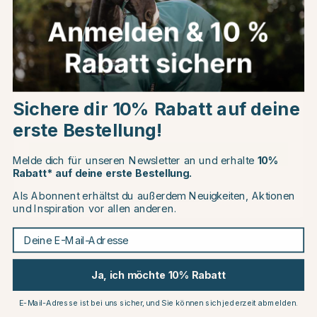
Kundenbewertungen
Choose country
Andere Produkte, die Ihnen gefallen könnten
Sichere dir 10% Rabatt auf deine
EU
15
erste Bestellung!
CHANGE COUNTRY
Melde dich für unseren Newsletter an und erhalte
10%
Rabatt* auf deine erste Bestellung.
Als Abonnent erhältst du außerdem Neuigkeiten, Aktionen
Continue to equinest.de
und Inspiration vor allen anderen.
Deine E-Mail-Adresse
TRUST
BERIS
Ja, ich möchte 10% Rabatt
Lose Ringe Flexi Soft
D-Ring Gebiss Comfort Thin
€99.95
€102.81
€120.95
E-Mail-Adresse ist bei uns sicher, und Sie können sich jederzeit abmelden.