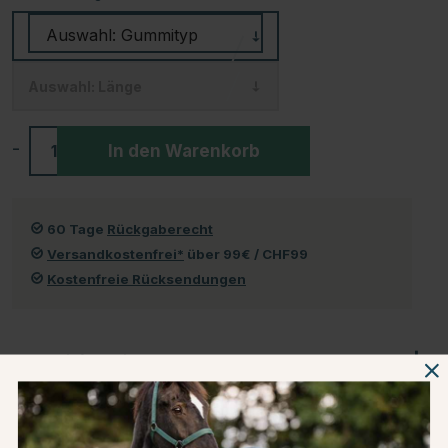
Auswahl:
Länge
-
+
In den Warenkorb
60 Tage
Rückgaberecht
Versandkostenfrei*
über 99€ / CHF99
Kostenfreie Rücksendungen
Produktinformationen
Über die Marke