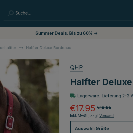
Summer Deals: Bis zu 60%
→
lonhalfter
Halfter Deluxe Bordeaux
QHP
Halfter Delux
Lagerware. Lieferung 2-3 
€17.95
€19.95
Inkl. MwSt., zzgl.
Versand
Auswahl:
Größe