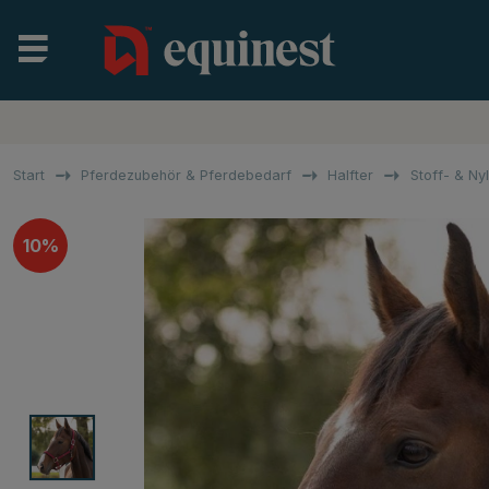
Start
Pferdezubehör & Pferdebedarf
Halfter
Stoff- & Ny
10%