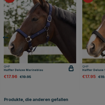
QHP
QHP
Halfter Deluxe Marineblau
Halfter Deluxe
€17.96
€17.95
€19.95
€19
Produkte, die anderen gefallen