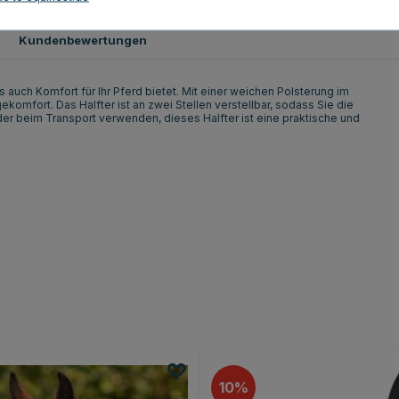
Kundenbewertungen
ls auch Komfort für Ihr Pferd bietet. Mit einer weichen Polsterung im
omfort. Das Halfter ist an zwei Stellen verstellbar, sodass Sie die
der beim Transport verwenden, dieses Halfter ist eine praktische und
10