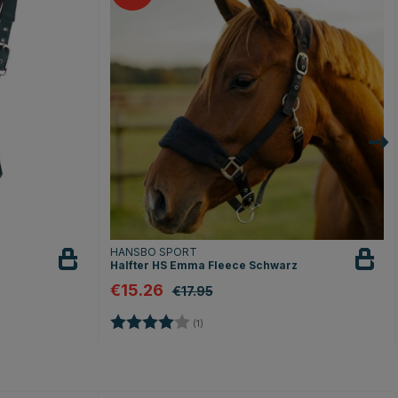
HANSBO SPORT
Halfter HS Emma Fleece Schwarz
€15.26
€17.95
Bewertung:
4.0 von 5 Sternen
(1)