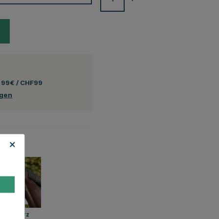
 99€ / CHF99
ngen
ltlich
Schwarz