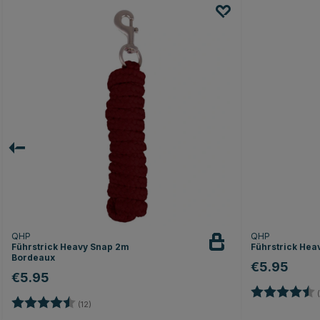
QHP
QHP
Führstrick Heavy Snap 2m
Führstrick Hea
Bordeaux
€5.95
€5.95
Bewertung:
(
Bewertung:
4.2 von 5 Sternen
(12)