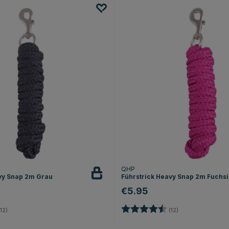
QHP
vy Snap 2m Grau
Führstrick Heavy Snap 2m Fuchs
€5.95
4.2 von 5 Sternen
Bewertung:
4.2 von 5 Sterne
12)
(12)