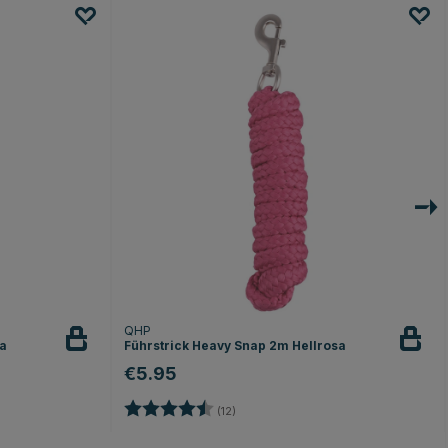
QHP
ia
Führstrick Heavy Snap 2m Hellrosa
€5.95
n
Bewertung:
4.2 von 5 Sternen
(12)