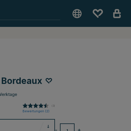
e Bordeaux
Werktage
(
abgegebene bewertungen:
3
)
Bewertungen (
2
)
-
+