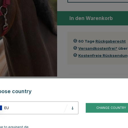
In den Warenkorb
60 Tage
Rückgaberecht
Versandkostenfrei*
über
Kostenfreie Rücksendu
Auch in folgenden Farben erhä
oose country
EU
CHANGE COUNTRY
Grün
Blau
ue to equinest.de