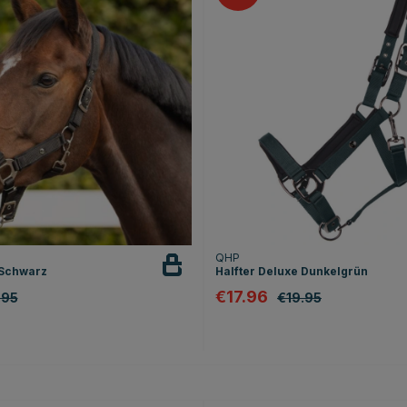
QHP
 Schwarz
Halfter Deluxe Dunkelgrün
€17.96
.95
€19.95