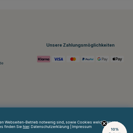
Unsere Zahlungsmöglichkeiten
de
 den Webseiten-Betrieb notwenig sind, sowie Cookies welche es uns
es finden Sie
hier
.
Datenschutzerklärung
|
Impressum
10%