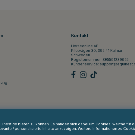
en
Kontakt
Horseonline AB
Pilotvägen 30, 392 41 Kalmar
Schweden
Registernummer: SE5591239925
Kundenservice:
support@equinest.
lung
Equinest.de bieten zu können. Es handelt sich dabei um Cookies, welche für
vante / personalisierte Inhalte anzuzeigen. Weitere Informationen zu Cooki