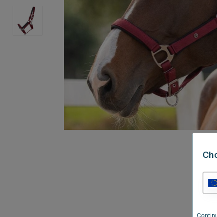
Ch
Contin