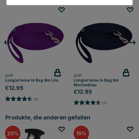
QHP
QHP
Longierleine In Bag 8m Lila
Longierleine In Bag 8m
Marineblau
€12.95
€12.95
Bewertung:
4.6 von 5 Sternen
(8)
Bewertung:
4.6 von 5 Sterne
(8)
Produkte, die anderen gefallen
20
15