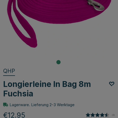
QHP
Longierleine In Bag 8m
Fuchsia
Lagerware. Lieferung 2-3 Werktage
€12.95
(
abg
8
)