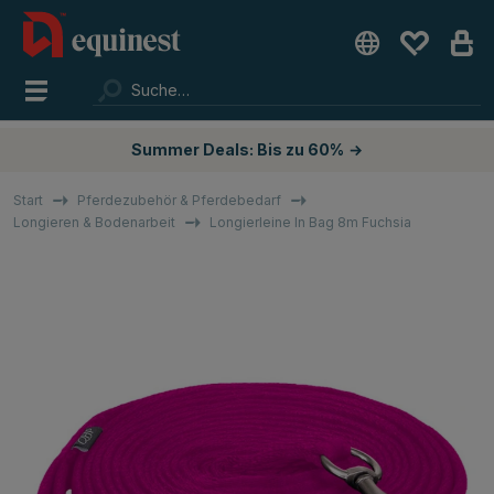
Summer Deals: Bis zu 60%
→
Start
Pferdezubehör & Pferdebedarf
Longieren & Bodenarbeit
Longierleine In Bag 8m Fuchsia