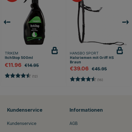
TRIKEM
HANSBO SPORT
ItchStop 500ml
Halsriemen mit Griff HS
Braun
€11.96
€14.95
€39.06
€45.95
Bewertung:
4.7 von 5 Sternen
(12)
Bewertung:
4.4 von 5 Stern
(16)
Kundenservice
Informationen
Kundenservice
AGB