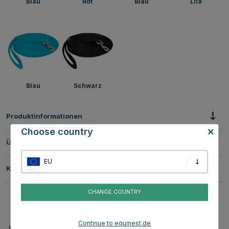
Blau
Rot
Blau
Lila
Blau
Schwarz
Produktinformationen
Choose country
Über die Marke
EU
Kundenbewertungen
CHANGE COUNTRY
Continue to equinest.de
Andere Produkte, die Ihnen gefallen könnten