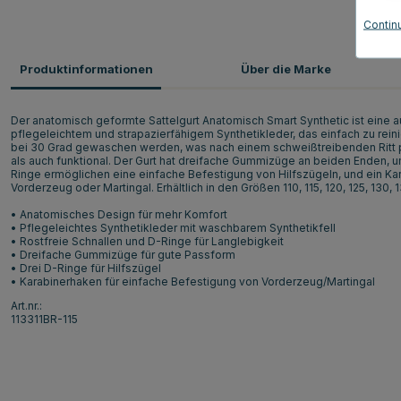
Contin
Produktinformationen
Über die Marke
Der anatomisch geformte Sattelgurt Anatomisch Smart Synthetic ist eine 
pflegeleichtem und strapazierfähigem Synthetikleder, das einfach zu rei
bei 30 Grad gewaschen werden, was nach einem schweißtreibenden Ritt prak
als auch funktional. Der Gurt hat dreifache Gummizüge an beiden Enden, u
Ringe ermöglichen eine einfache Befestigung von Hilfszügeln, und ein Ka
Vorderzeug oder Martingal. Erhältlich in den Größen 110, 115, 120, 125, 130, 
• Anatomisches Design für mehr Komfort
• Pflegeleichtes Synthetikleder mit waschbarem Synthetikfell
• Rostfreie Schnallen und D-Ringe für Langlebigkeit
• Dreifache Gummizüge für gute Passform
• Drei D-Ringe für Hilfszügel
• Karabinerhaken für einfache Befestigung von Vorderzeug/Martingal
Art.nr.:
113311BR-115