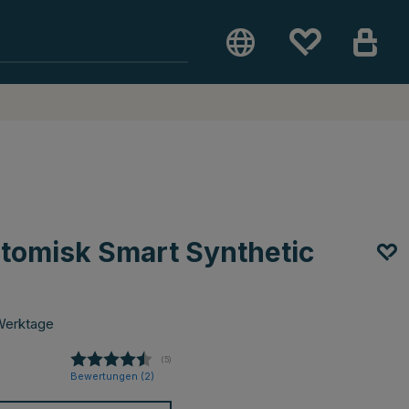
atomisk Smart Synthetic
Werktage
(
abgegebene bewertungen:
5
)
Bewertungen (
2
)