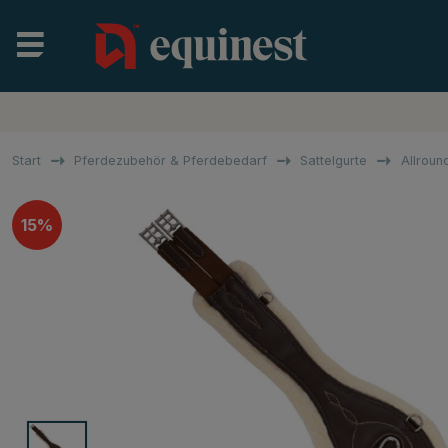
Start
Pferdezubehör & Pferdebedarf
Sattelgurte
Allroun
15%