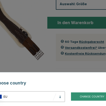
Auswahl:
Größe
In den Warenkorb
60 Tage
Rückgaberecht
Versandkostenfrei*
über
Kostenfreie Rücksendu
Auch in folgenden Farben erhä
oose country
EU
CHANGE COUNTRY