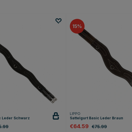
15
LIPPO
ic Leder Schwarz
Sattelgurt Basic Leder Braun
€64.59
5.99
€75.99