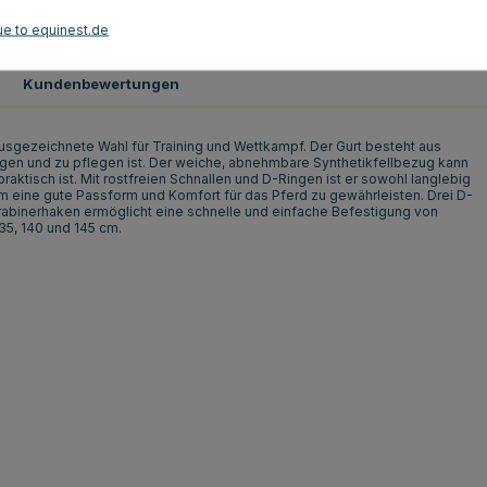
Schwarz
ue to equinest.de
Kundenbewertungen
ausgezeichnete Wahl für Training und Wettkampf. Der Gurt besteht aus
nigen und zu pflegen ist. Der weiche, abnehmbare Synthetikfellbezug kann
tisch ist. Mit rostfreien Schnallen und D-Ringen ist er sowohl langlebig
m eine gute Passform und Komfort für das Pferd zu gewährleisten. Drei D-
rabinerhaken ermöglicht eine schnelle und einfache Befestigung von
135, 140 und 145 cm.