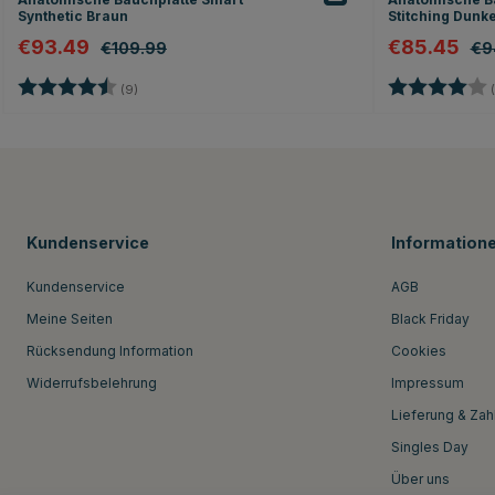
Synthetic Braun
Stitching Dunk
€93.49
€85.45
€109.99
€9
Bewertung:
4.8 von 5 Sternen
Bewertung:
(9)
(
Kundenservice
Information
Kundenservice
AGB
Meine Seiten
Black Friday
Rücksendung Information
Cookies
Widerrufsbelehrung
Impressum
Lieferung & Zah
Singles Day
Über uns