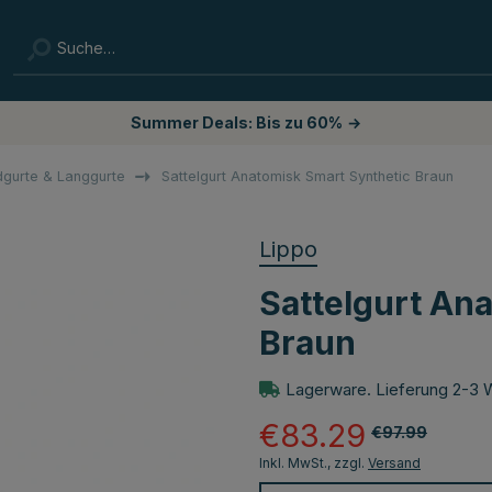
Summer Deals: Bis zu 60%
→
dgurte & Langgurte
Sattelgurt Anatomisk Smart Synthetic Braun
Lippo
Sattelgurt An
Braun
Lagerware. Lieferung 2-3 
€83.29
€97.99
Inkl. MwSt., zzgl.
Versand