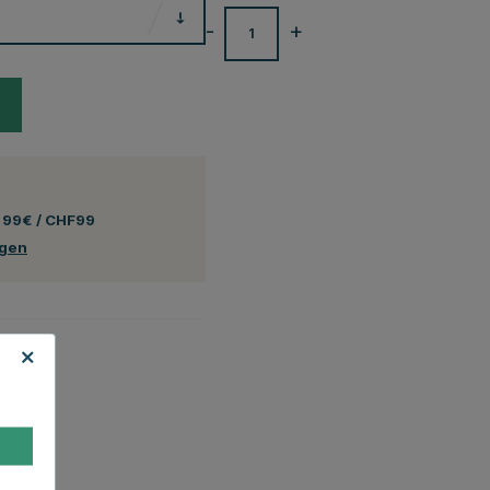
-
+
 99€ / CHF99
ngen
ltlich