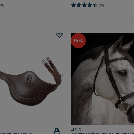
4.7 von 5 Sternen
Bewertung:
4.7 von 5 Stern
38)
(36)
15
LIPPO
auchplatte Luxury
Trense Trainer Basic Dunkelbra