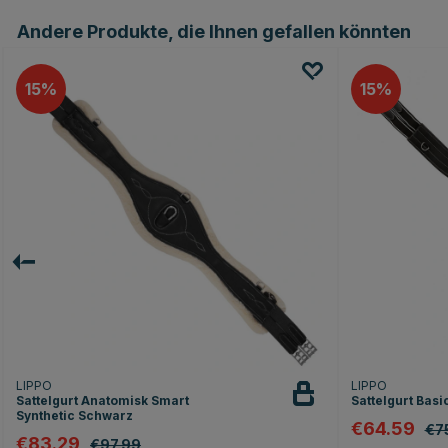
Andere Produkte, die Ihnen gefallen könnten
15
15
LIPPO
LIPPO
Sattelgurt Anatomisk Smart
Sattelgurt Bas
Synthetic Schwarz
€64.59
€7
€83.29
€97.99