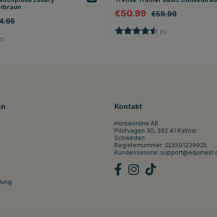
elbraun
€50.99
€59.99
4.95
Bewertung:
4.2 von 5 Sterne
(5)
4.0 von 5 Sternen
1)
en
Kontakt
Horseonline AB
Pilotvägen 30, 392 41 Kalmar
Schweden
Registernummer: SE5591239925
Kundenservice:
support@equinest.
lung