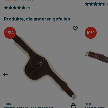
Bewertung:
(
Bewertung:
5.0 von 5 Sternen
(2)
Produkte, die anderen gefallen
15
10
LIPPO
QHP
Anatomische Bauchplatte Smart
Anatomische B