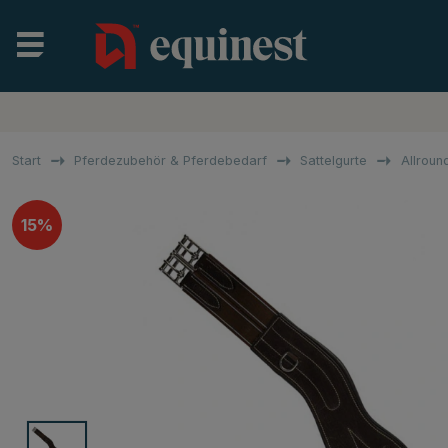
Start
Pferdezubehör & Pferdebedarf
Sattelgurte
Allroun
15%