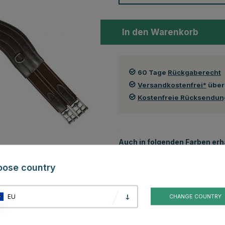
In den Warenkorb
60 Tage
Rückgaberecht
Versandkostenfrei*
über
Kostenfreie Rücksendu
Auch in folgenden Farben erhä
oose country
EU
CHANGE COUNTRY
Schwarz