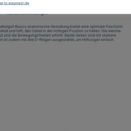
ue to equinest.de
Kundenbewertungen
Sattelgurt Basics anatomische Gestaltung bietet eine optimale Passform
ät und hilft, den Sattel in der richtigen Position zu halten. Die weiche
zt und die Bewegungsfreiheit erhöht. Beide Seiten sind mit starkem
t ist zudem mit drei D-Ringen ausgestattet, um Hilfszügel einfach