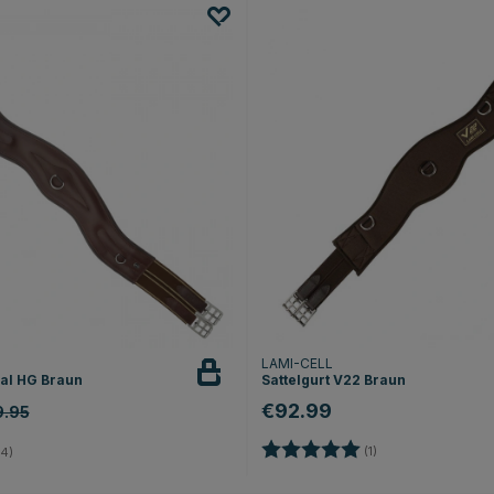
LAMI-CELL
val HG Braun
Sattelgurt V22 Braun
€92.99
9.95
Bewertung:
5.0 von 5 Sternen
4.8 von 5 Sternen
(1)
4)