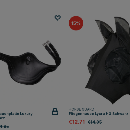
15
HORSE GUARD
auchplatte Luxury
Fliegenhaube Lycra HG Schwarz
arz
€12.71
€14.95
4.95