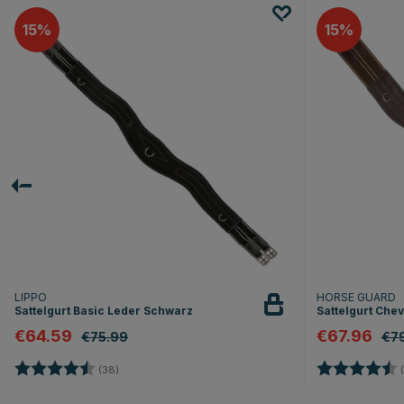
15
15
LIPPO
HORSE GUARD
Sattelgurt Basic Leder Schwarz
Sattelgurt Che
€64.59
€67.96
€75.99
€7
Bewertung:
4.7 von 5 Sternen
Bewertung:
(38)
(