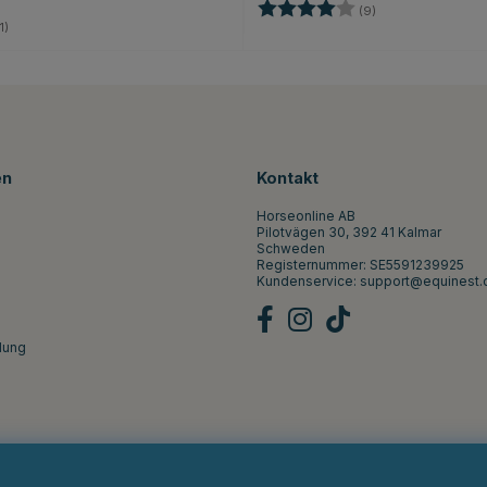
Bewertung:
4.0 von 5 Sterne
(9)
4.0 von 5 Sternen
1)
en
Kontakt
Horseonline AB
Pilotvägen 30, 392 41 Kalmar
Schweden
Registernummer: SE5591239925
Kundenservice:
support@equinest.
lung