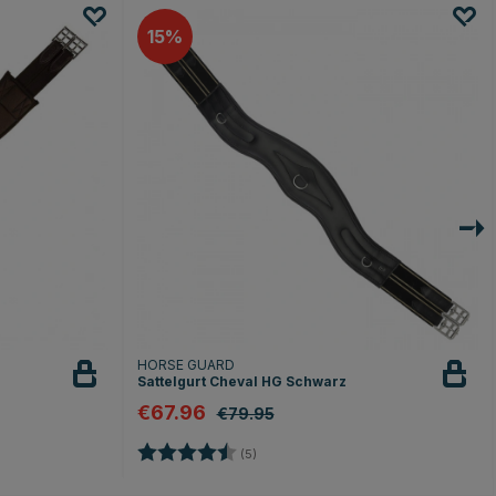
15
HORSE GUARD
Sattelgurt Cheval HG Schwarz
€67.96
€79.95
Bewertung:
4.8 von 5 Sternen
(5)