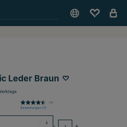
ic Leder Braun
Werktage
(
abgegebene bewertungen:
36
)
Bewertungen (
7
)
-
+