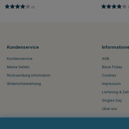
Bewertung:
4.0 von 5 Sternen
Bewertung:
(1)
(
Kundenservice
Information
Kundenservice
AGB
Meine Seiten
Black Friday
Rücksendung Information
Cookies
Widerrufsbelehrung
Impressum
Lieferung & Zah
Singles Day
Über uns