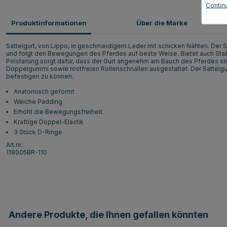
Contin
Produktinformationen
Über die Marke
Sattelgurt, von Lippo, in geschmeidigem Leder mit schicken Nähten. Der 
und folgt den Bewegungen des Pferdes auf beste Weise. Bietet auch Stabilit
Polsterung sorgt dafür, dass der Gurt angenehm am Bauch des Pferdes sit
Doppelgummi sowie rostfreien Rollenschnallen ausgestattet. Der Sattelgur
befestigen zu können.
Anatomisch geformt
Weiche Padding
Erhöht die Bewegungsfreiheit.
Kraftige Doppel-Elastik
3 Stück D-Ringe
Art.nr.:
118005BR-110
Andere Produkte, die Ihnen gefallen könnten