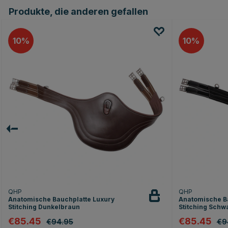
Produkte, die anderen gefallen
10
10
QHP
QHP
Anatomische Bauchplatte Luxury
Anatomische B
Stitching Dunkelbraun
Stitching Schw
€85.45
€85.45
€94.95
€9