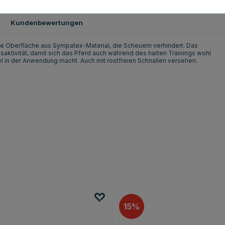
Kundenbewertungen
ine Oberfläche aus Sympatex-Material, die Scheuern verhindert. Das
aktivität, damit sich das Pferd auch während des harten Trainings wohl
bel in der Anwendung macht. Auch mit rostfreien Schnallen versehen.
15