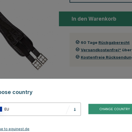
In den Warenkorb
60 Tage
Rückgaberecht
Versandkostenfrei*
über
Kostenfreie Rücksendu
Auch in folgenden Farben erhä
oose country
EU
CHANGE COUNTRY
ue to equinest.de
Braun