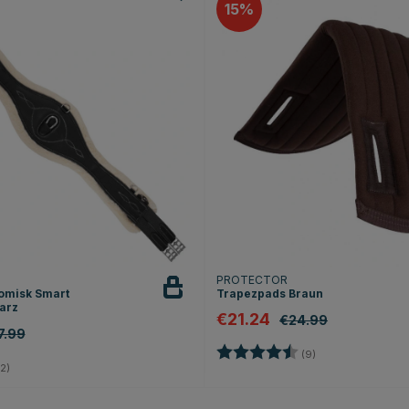
15
PROTECTOR
tomisk Smart
Trapezpads Braun
arz
€21.24
€24.99
7.99
Bewertung:
4.3 von 5 Sterne
(9)
5.0 von 5 Sternen
2)