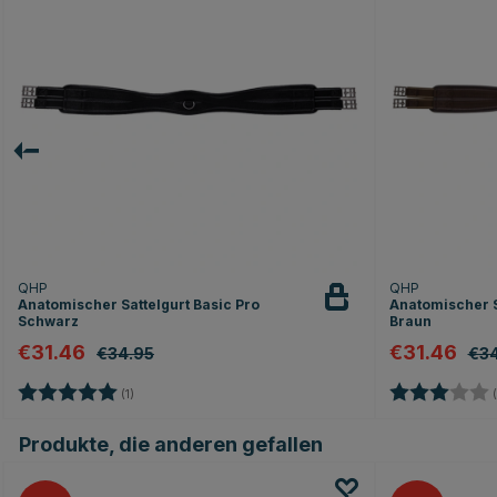
QHP
QHP
Anatomischer Sattelgurt Basic Pro
Anatomischer S
Schwarz
Braun
€31.46
€31.46
€34.95
€34
Bewertung:
5.0 von 5 Sternen
Bewertung:
(1)
(
Produkte, die anderen gefallen