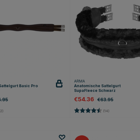
ARMA
attelgurt Basic Pro
Anatomische Sattelgurt
SupaFleece Schwarz
€54.36
.95
€63.95
3.0 von 5 Sternen
Bewertung:
4.3 von 5 Stern
2)
(14)