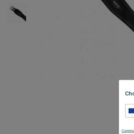
Ch
Contin