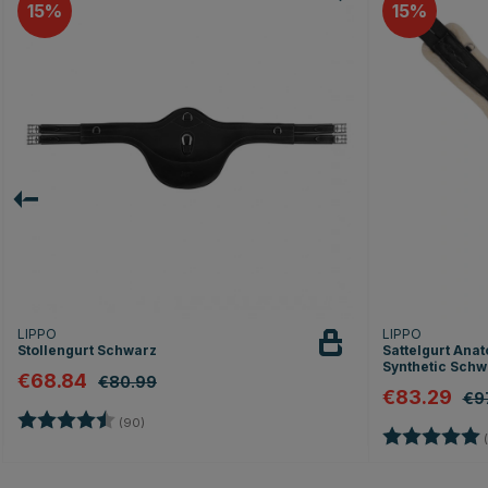
15
15
LIPPO
LIPPO
Stollengurt Schwarz
Sattelgurt Ana
Synthetic Schw
€68.84
€80.99
€83.29
€9
Bewertung:
4.7 von 5 Sternen
(90)
Bewertung:
(