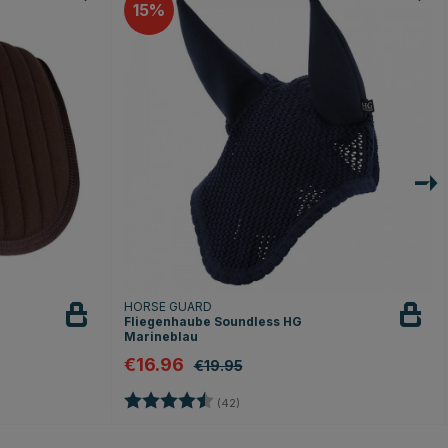
15
HORSE GUARD
Fliegenhaube Soundless HG
Marineblau
€16.96
€19.95
n
Bewertung:
4.1 von 5 Sternen
(42)