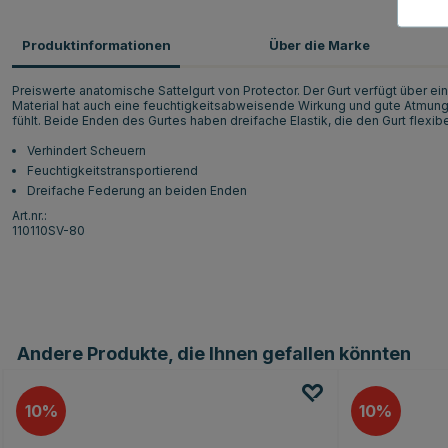
Produktinformationen
Über die Marke
Preiswerte anatomische Sattelgurt von Protector. Der Gurt verfügt über e
Material hat auch eine feuchtigkeitsabweisende Wirkung und gute Atmungs
fühlt. Beide Enden des Gurtes haben dreifache Elastik, die den Gurt flexi
Verhindert Scheuern
Feuchtigkeitstransportierend
Dreifache Federung an beiden Enden
Art.nr.:
110110SV-80
Andere Produkte, die Ihnen gefallen könnten
10
10