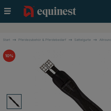
Start
Pferdezubehör & Pferdebedarf
Sattelgurte
Allroun
10%