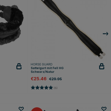
HORSE GUARD
Sattelgurt mit Fell HG
Schwarz/Natur
€25.46
€29.95
en
Bewertung:
5.0 von 5 Sternen
(5)