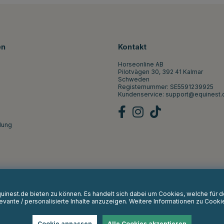
en
Kontakt
Horseonline AB
Pilotvägen 30, 392 41 Kalmar
Schweden
Registernummer: SE5591239925
Kundenservice:
support@equinest.
lung
Equinest.de bieten zu können. Es handelt sich dabei um Cookies, welche für
vante / personalisierte Inhalte anzuzeigen. Weitere Informationen zu Cooki
Cookie anpassen
Alle Cookies akzeptieren