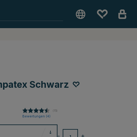
mpatex Schwarz
(
abgegebene bewertungen:
15
)
Bewertungen (
4
)
-
+