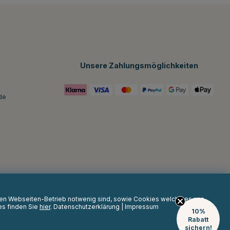
Unsere Zahlungsmöglichkeiten
de
 den Webseiten-Betrieb notwenig sind, sowie Cookies welche es uns
es finden Sie
hier
.
Datenschutzerklärung
|
Impressum
10%
Rabatt
sichern!