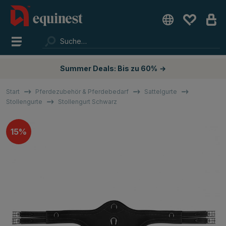
Summer Deals: Bis zu 60%
→
Start
Pferdezubehör & Pferdebedarf
Sattelgurte
Stollengurte
Stollengurt Schwarz
15%