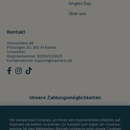
Singles Day
Über uns
Kontakt
Horseonline AB
Pilotvägen 30, 392 41 Kalmar
Schweden
Registernummer: SE5591239925
Kundenservice:
support@equinest.de
Unsere Zahlungsmöglichkeiten
Wir verwenden Cookies, um Ihnen ein inspirierendes Erlebnis auf
Equinest.de bieten zu können. Es handelt sich dabei um Cookies,
welche für den Webseiten-Betrieb notwenig sind, sowie Cookies