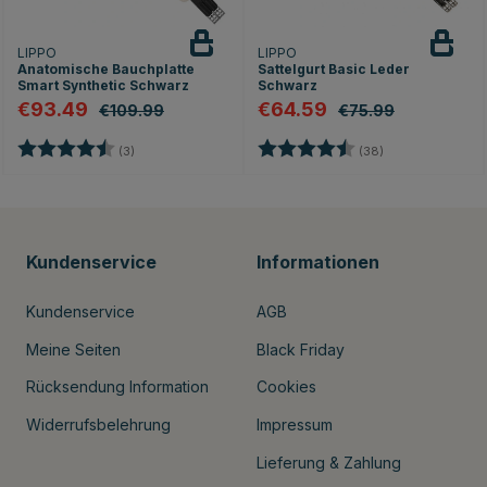
LIPPO
LIPPO
Anatomische Bauchplatte
Sattelgurt Basic Leder
Smart Synthetic Schwarz
Schwarz
€93.49
€64.59
€109.99
€75.99
nen
Bewertung:
4.3 von 5 Sternen
Bewertung:
4.7 von 5 Stern
(3)
(38)
Kundenservice
Informationen
Kundenservice
AGB
Meine Seiten
Black Friday
Rücksendung Information
Cookies
Widerrufsbelehrung
Impressum
Lieferung & Zahlung