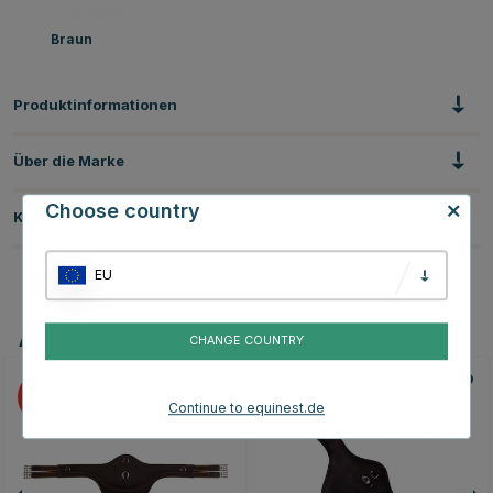
Braun
Produktinformationen
Über die Marke
Choose country
Kundenbewertungen
EU
Andere Produkte, die Ihnen gefallen könnten
CHANGE COUNTRY
15
Continue to equinest.de