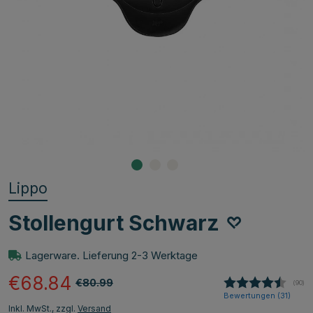
Lippo
Stollengurt Schwarz
Lagerware. Lieferung 2-3 Werktage
€68.84
€80.99
(
abge
90
)
Bewertungen (
31
)
Inkl. MwSt., zzgl.
Versand