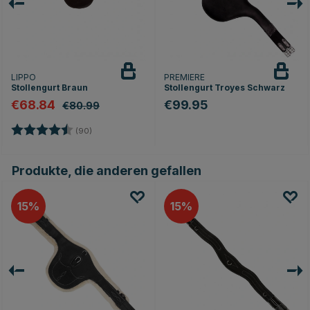
LIPPO
PREMIERE
Stollengurt Braun
Stollengurt Troyes Schwarz
€68.84
€99.95
€80.99
Bewertung:
4.7 von 5 Sternen
(90)
n
Produkte, die anderen gefallen
15
15