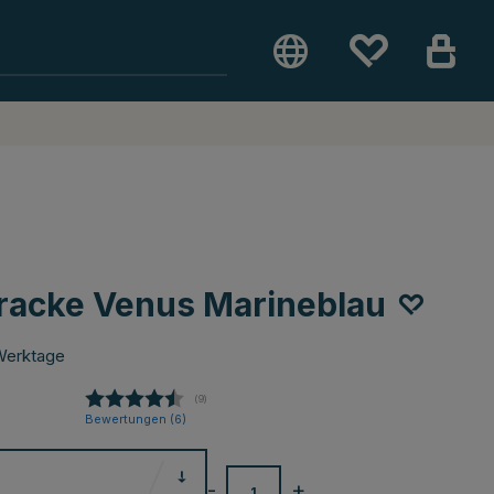
racke Venus Marineblau
Werktage
(
abgegebene bewertungen:
9
)
Bewertungen (
6
)
-
+