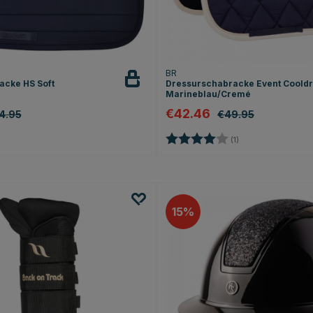
T
BR
acke HS Soft
Dressurschabracke Event Cooldr
Marineblau/Cremé
€42.46
4.95
€49.95
Bewertung:
4.0 von 5 Sternen
(1)
15