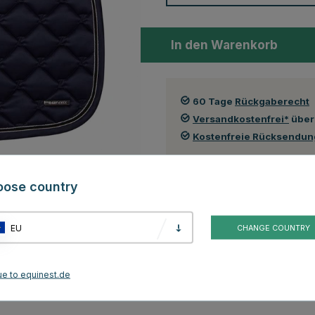
In den Warenkorb
60 Tage
Rückgaberecht
Versandkostenfrei*
über
Kostenfreie Rücksendu
oose country
Kundenbewertungen
EU
CHANGE COUNTRY
l Logo eingenäht in das gesteppte Muster. Die Oberfläche hat
ere Zeit sauber zu halten macht. Die Innenseite ist aus einem Quick-
tunde trocken hält. Dekorband rund um das ganze Schabrack, sowie Lami-
ue to equinest.de
des Schabracks für einen extra eleganten Look.