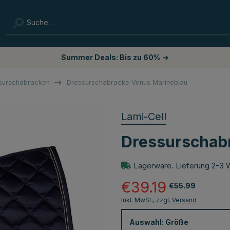
Summer Deals: Bis zu 60%
→
surschabracken
Dressurschabracke Venus Marineblau
Lami-Cell
Dressurschab
Lagerware. Lieferung 2-3 
€39.19
€55.99
Inkl. MwSt., zzgl.
Versand
Auswahl:
Größe