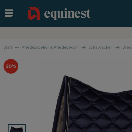
Start
Pferdezubehör & Pferdebedarf
Schabracken
Dres
30%