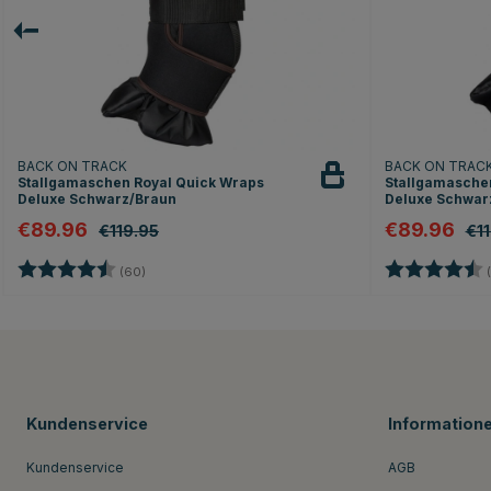
BACK ON TRACK
BACK ON TRAC
Stallgamaschen Royal Quick Wraps
Stallgamasche
Deluxe Schwarz/Braun
Deluxe Schwar
€89.96
€89.96
€119.95
€1
Bewertung:
4.8 von 5 Sternen
Bewertung:
(60)
(
Kundenservice
Information
Kundenservice
AGB