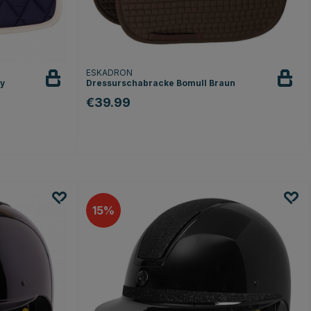
ESKADRON
y
Dressurschabracke Bomull Braun
€39.99
15