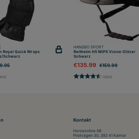
K
HANSBO SPORT
n Royal Quick Wraps
Reithelm HS MIPS Vision Glitzer
z/Schwarz
Schwarz
€135.99
19.95
€159.99
4.8 von 5 Sternen
Bewertung:
4.7 von 5 Ste
60)
(360)
en
Kontakt
Horseonline AB
Pilotvägen 30, 392 41 Kalmar