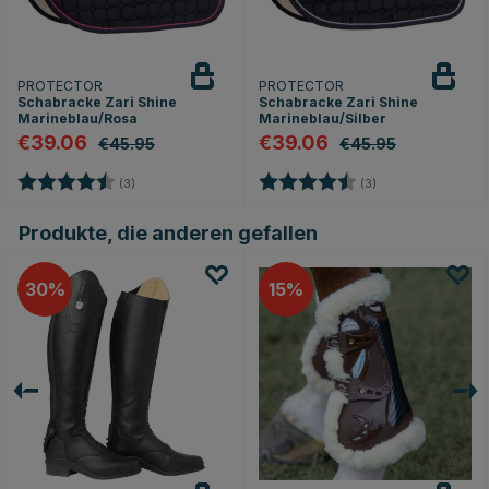
PROTECTOR
PROTECTOR
Schabracke Zari Shine
Schabracke Zari Shine
Marineblau/Rosa
Marineblau/Silber
€39.06
€39.06
€45.95
€45.95
Bewertung:
4.7 von 5 Sternen
Bewertung:
4.7 von 5 Sterne
(3)
(3)
Produkte, die anderen gefallen
30
15