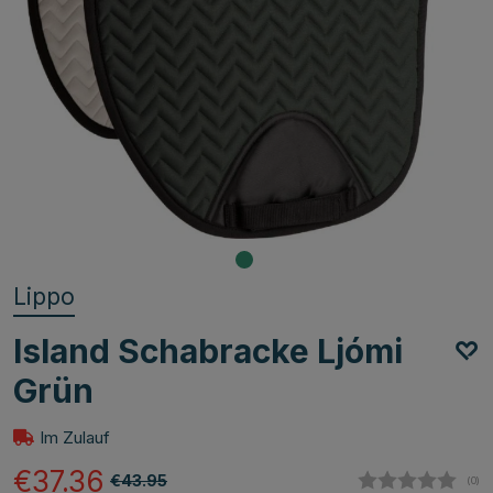
Lippo
Island Schabracke Ljómi
Grün
Im Zulauf
€37.36
€43.95
(
abg
0
)