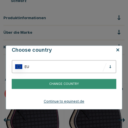
Schwarz
Produktinformationen
Über die Marke
Kundenbewertungen
Choose country
EU
Andere Produkte, die Ihnen gefallen könnten
CHANGE COUNTRY
15
15
Continue to equinest.de