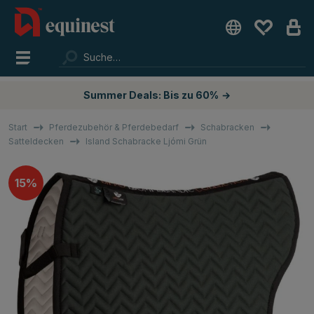
Summer Deals: Bis zu 60%
→
Start
Pferdezubehör & Pferdebedarf
Schabracken
Satteldecken
Island Schabracke Ljómi Grün
15