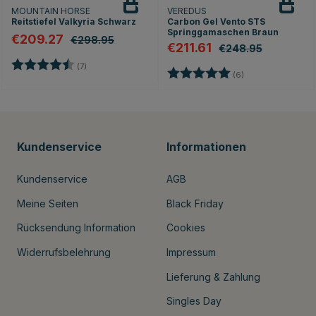
MOUNTAIN HORSE
VEREDUS
Reitstiefel Valkyria Schwarz
Carbon Gel Vento STS
Springgamaschen Braun
€209.27
€298.95
€211.61
€248.95
Bewertung:
4.4 von 5 Sternen
(7)
Bewertung:
5.0 von 5 Sterne
(6)
Kundenservice
Informationen
Kundenservice
AGB
Meine Seiten
Black Friday
Rücksendung Information
Cookies
Widerrufsbelehrung
Impressum
Lieferung & Zahlung
Singles Day