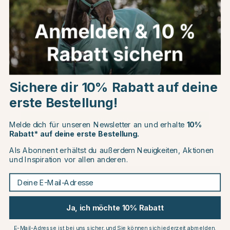
Kundenbewertungen
Choose country
Andere Produkte, die Ihnen gefallen könnten
Sichere dir 10% Rabatt auf deine
EU
erste Bestellung!
10
10
CHANGE COUNTRY
Melde dich für unseren Newsletter an und erhalte
10%
Rabatt* auf deine erste Bestellung.
Als Abonnent erhältst du außerdem Neuigkeiten, Aktionen
Continue to equinest.de
und Inspiration vor allen anderen.
Deine E-Mail-Adresse
Ja, ich möchte 10% Rabatt
EQUILINE
EQUILINE
Schabracke E-Logo Schwarz
Schabracke E-Logo Marine
Silber/Weiß/Silber
Gold/Weiß
E-Mail-Adresse ist bei uns sicher, und Sie können sich jederzeit abmelden.