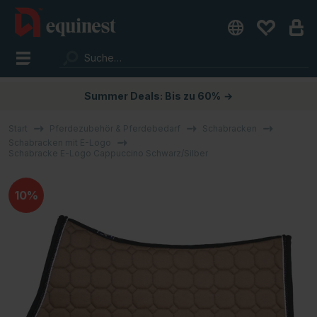
Summer Deals: Bis zu 60%
→
Start
Pferdezubehör & Pferdebedarf
Schabracken
Schabracken mit E-Logo
Schabracke E-Logo Cappuccino Schwarz/Silber
10%