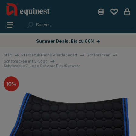
Summer Deals: Bis zu 60%
→
Start
Pferdezubehör & Pferdebedarf
Schabracken
Schabracken mit E-Logo
Schabracke E-Logo Schwarz Blau/Schwarz
10%