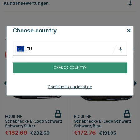
Kundenbewertungen
Choose country
Andere Produkte, die Ihnen gefallen könnten
EU
10
10
CHANGE COUNTRY
Continue to equinest.de
EQUILINE
EQUILINE
Schabracke E-Logo Schwarz
Schabracke E-Logo Schwarz
Schwarz/Silber
Schwarz/Blau
€182.69
€172.75
€202.99
€191.95