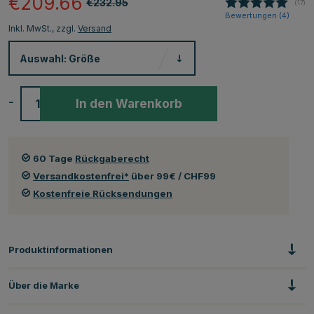
€209.66
€232.95
(
abge
17
)
Bewertungen (
4
)
Inkl. MwSt., zzgl.
Versand
Auswahl:
Größe
-
+
In den Warenkorb
60 Tage
Rückgaberecht
Versandkostenfrei*
über 99€ / CHF99
Kostenfreie Rücksendungen
Produktinformationen
Über die Marke