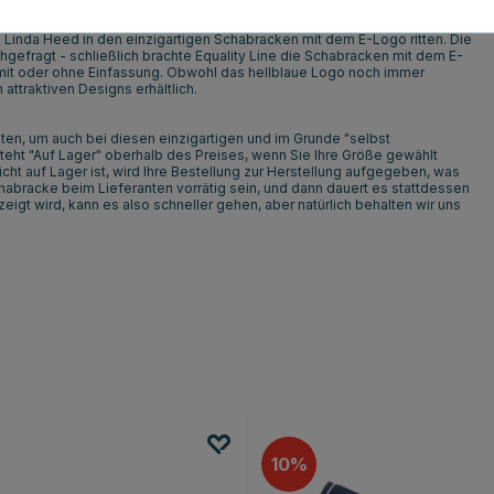
d Linda Heed in den einzigartigen Schabracken mit dem E-Logo ritten. Die
efragt - schließlich brachte Equality Line die Schabracken mit dem E-
mit oder ohne Einfassung. Obwohl das hellblaue Logo noch immer
 attraktiven Designs erhältlich.
lten, um auch bei diesen einzigartigen und im Grunde "selbst
eht "Auf Lager" oberhalb des Preises, wenn Sie Ihre Größe gewählt
cht auf Lager ist, wird Ihre Bestellung zur Herstellung aufgegeben, was
habracke beim Lieferanten vorrätig sein, und dann dauert es stattdessen
gt wird, kann es also schneller gehen, aber natürlich behalten wir uns
10