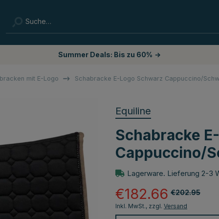
Summer Deals: Bis zu 60%
→
bracken mit E-Logo
Schabracke E-Logo Schwarz Cappuccino/Schw
Equiline
Schabracke E
Cappuccino/S
Lagerware. Lieferung 2-3 
€182.66
€202.95
Inkl. MwSt., zzgl.
Versand