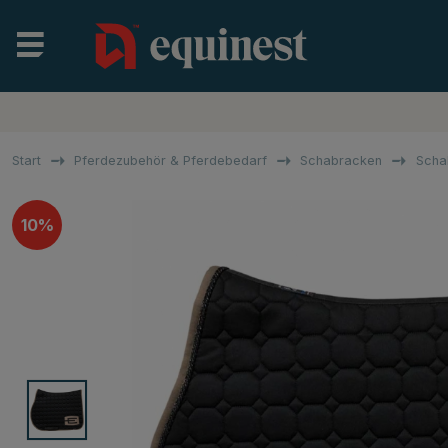
Start
Pferdezubehör & Pferdebedarf
Schabracken
Scha
10%