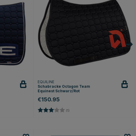
EQUILINE
Schabracke Octagon Team
Equinest Schwarz/Rot
€150.95
Bewertung:
3.0 von 5 Sternen
n
(1)