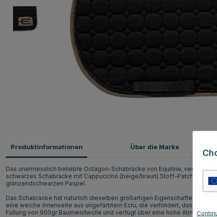
Produktinformationen
Über die Marke
Ch
Das unermesslich beliebte Octagon-Schabracke von Equiline, verziert mit
schwarzes Schabracke mit Cappuccino (beige/braun) Stoff-Patch mit Gli
glänzendschwarzen Paspel.
Das Schabracke hat natürlich dieselben großartigen Eigenschaften wie O
eine weiche Innenseite aus ungefärbtem Ecru, die verhindert, dass das P
Füllung von 900gr Baumwollwolle und verfügt über eine hohe Atmungsakt
Contin