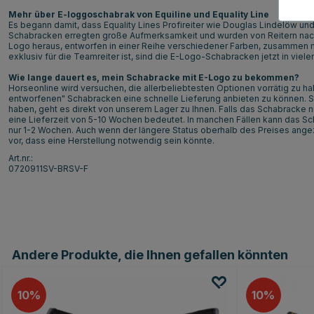
Mehr über E-loggoschabrak von Equiline und Equality Line
Es begann damit, dass Equality Lines Profireiter wie Douglas Lindelöw un
Schabracken erregten große Aufmerksamkeit und wurden von Reitern nachg
Logo heraus, entworfen in einer Reihe verschiedener Farben, zusammen 
exklusiv für die Teamreiter ist, sind die E-Logo-Schabracken jetzt in vielen
Wie lange dauert es, mein Schabracke mit E-Logo zu bekommen?
Horseonline wird versuchen, die allerbeliebtesten Optionen vorrätig zu ha
entworfenen" Schabracken eine schnelle Lieferung anbieten zu können. St
haben, geht es direkt von unserem Lager zu Ihnen. Falls das Schabracke ni
eine Lieferzeit von 5-10 Wochen bedeutet. In manchen Fällen kann das Sc
nur 1-2 Wochen. Auch wenn der längere Status oberhalb des Preises angezei
vor, dass eine Herstellung notwendig sein könnte.
Art.nr.:
0720911SV-BRSV-F
Andere Produkte, die Ihnen gefallen könnten
10
10