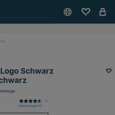
arz
-Logo Schwarz
chwarz
Werktage
(
abgegebene bewertungen:
11
)
Bewertungen (
1
)