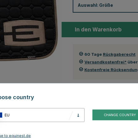
Auswahl:
Größe
In den Warenkorb
60 Tage
Rückgaberecht
Versandkostenfrei*
über
Kostenfreie Rücksendu
Kundenbewertungen
oose country
 dem unwiderstehlichen Equality Line-Logo. Dieses Modell ist ein
tzerschwarte E-Logo, Cappuccino-farbigen Kantenband und einer
EU
CHANGE COUNTRY
ctagon, wie allergikerfreundliche und schrumpffeste Baumwolle sowie
ferd mit Farbsubstanzen in Kontakt kommt. Das Schabracke hat eine
ivität und Stoßdämpfung.
ue to equinest.de