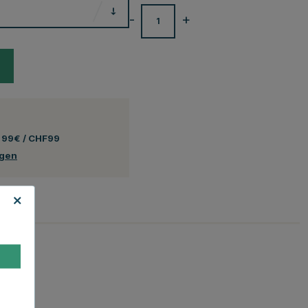
-
+
 99€ / CHF99
ngen