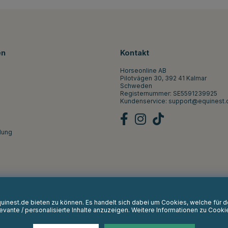
en
Kontakt
Horseonline AB
Pilotvägen 30, 392 41 Kalmar
Schweden
Registernummer: SE5591239925
Kundenservice:
support@equinest.
lung
Equinest.de bieten zu können. Es handelt sich dabei um Cookies, welche für
vante / personalisierte Inhalte anzuzeigen. Weitere Informationen zu Cooki