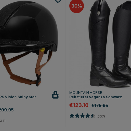
30
T
MOUNTAIN HORSE
S Vision Shiny Star
Reitstiefel Veganza Schwarz
€123.16
€175.95
209.95
Bewertung:
4.4 von 5 Ster
(307)
4.8 von 5 Sternen
34)