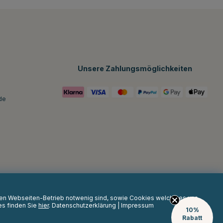
Unsere Zahlungsmöglichkeiten
de
 den Webseiten-Betrieb notwenig sind, sowie Cookies welche es uns
es finden Sie
hier
.
Datenschutzerklärung
|
Impressum
10%
Rabatt