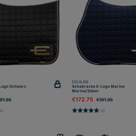
EQUILINE
Logo Schwarz
Schabracke E-Logo Marine
Marine/Silber
€172.75
91.95
€191.95
5.0 von 5 Sternen
Bewertung:
5.0 von 5 Sterne
5)
(2)