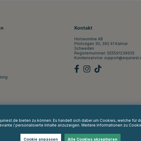
en
Kontakt
Horseonline AB
Pilotvägen 30, 392 41 Kalmar
Schweden
Registernummer: SE5591239925
Kundenservice:
support@equinest.
lung
Equinest.de bieten zu können. Es handelt sich dabei um Cookies, welche für
vante / personalisierte Inhalte anzuzeigen. Weitere Informationen zu Cooki
Cookie anpassen
Alle Cookies akzeptieren