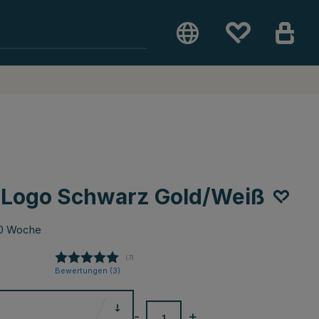
-Logo Schwarz Gold/Weiß
-10 Woche
(
abgegebene bewertungen:
7
)
Bewertungen (
3
)
-
+