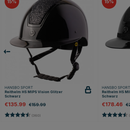
15
15
HANSBO SPORT
HANSBO SPOR
Reithelm HS MIPS Vision Glitzer
Reithelm HS MIP
Schwarz
Schwarz
€135.99
€178.46
€159.99
€
Bewertung:
4.7 von 5 Sternen
Bewertung:
(360)
(