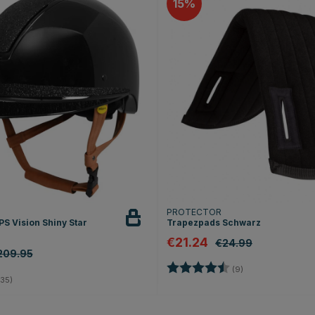
15
T
PROTECTOR
S Vision Shiny Star
Trapezpads Schwarz
€21.24
€24.99
209.95
Bewertung:
4.3 von 5 Sterne
(9)
4.8 von 5 Sternen
35)