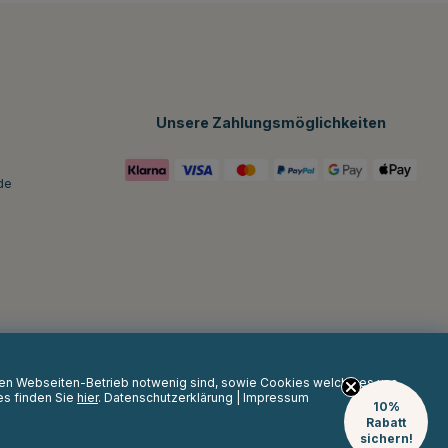
Unsere Zahlungsmöglichkeiten
de
 den Webseiten-Betrieb notwenig sind, sowie Cookies welche es uns
es finden Sie
hier
.
Datenschutzerklärung
|
Impressum
10%
Rabatt
sichern!