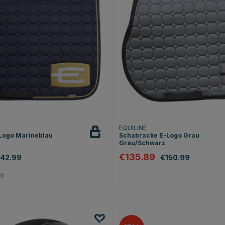
EQUILINE
Logo Marineblau
Schabracke E-Logo Grau
Grau/Schwarz
€135.89
142.99
€150.99
5.0 von 5 Sternen
1)