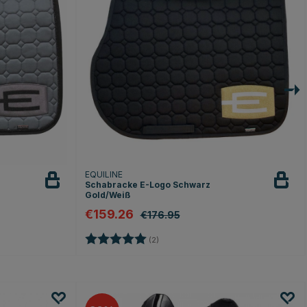
EQUILINE
Schabracke E-Logo Schwarz
Gold/Weiß
€159.26
€176.95
Bewertung:
5.0 von 5 Sternen
(2)