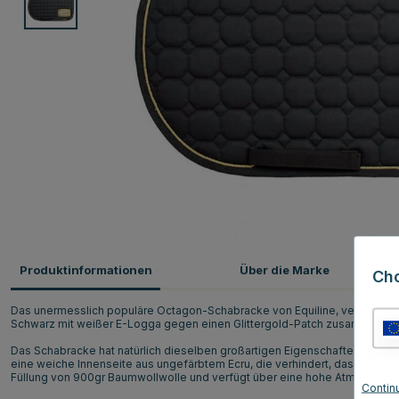
Produktinformationen
Über die Marke
Ch
Das unermesslich populäre Octagon-Schabracke von Equiline, verziert mit
Schwarz mit weißer E-Logga gegen einen Glittergold-Patch zusammen mit
Das Schabracke hat natürlich dieselben großartigen Eigenschaften wie O
eine weiche Innenseite aus ungefärbtem Ecru, die verhindert, dass das P
Füllung von 900gr Baumwollwolle und verfügt über eine hohe Atmungsakt
Contin