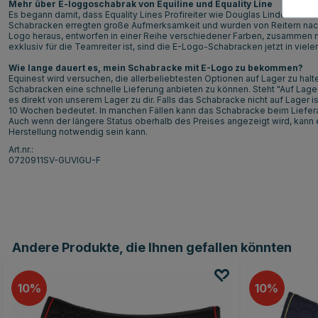
Mehr über E-loggoschabrak von Equiline und Equality Line
Es begann damit, dass Equality Lines Profireiter wie Douglas Lindelöw un
Schabracken erregten große Aufmerksamkeit und wurden von Reitern nachg
Logo heraus, entworfen in einer Reihe verschiedener Farben, zusammen 
exklusiv für die Teamreiter ist, sind die E-Logo-Schabracken jetzt in vielen
Wie lange dauert es, mein Schabracke mit E-Logo zu bekommen?
Equinest wird versuchen, die allerbeliebtesten Optionen auf Lager zu hal
Schabracken eine schnelle Lieferung anbieten zu können. Steht "Auf Lage
es direkt von unserem Lager zu dir. Falls das Schabracke nicht auf Lager is
10 Wochen bedeutet. In manchen Fällen kann das Schabracke beim Liefera
Auch wenn der längere Status oberhalb des Preises angezeigt wird, kann es
Herstellung notwendig sein kann.
Art.nr.:
0720911SV-GUVIGU-F
Andere Produkte, die Ihnen gefallen könnten
10
10