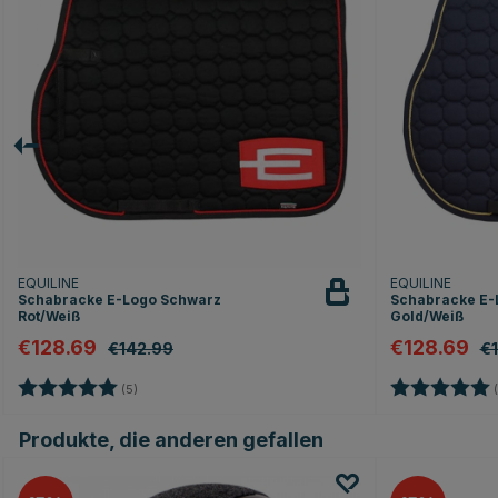
EQUILINE
EQUILINE
Schabracke E-Logo Schwarz
Schabracke E-
Rot/Weiß
Gold/Weiß
€128.69
€128.69
€142.99
€
Bewertung:
5.0 von 5 Sternen
Bewertung:
(5)
(
Produkte, die anderen gefallen