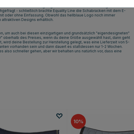
d Linda Heed in den einzigartigen Schabracken mit dem E-Logo ritten. Die
efragt - schließlich brachte Equality Line die Schabracken mit dem E-
mit oder ohne Einfassung. Obwohl das hellblaue Logo noch immer
 attraktiven Designs erhältlich.
ten, um auch bei diesen einzigartigen und grundsätzlich "eigendesigneten"
r" oberhalb des Preises, wenn du deine Größe ausgewählt hast, dann geht
t, wird deine Bestellung zur Herstellung gelegt, was eine Lieferzeit von 5-
nten vorhanden sein und dann dauert es stattdessen nur 1-2 Wochen.
 also schneller gehen, aber wir behalten uns natürlich vor, dass eine
10