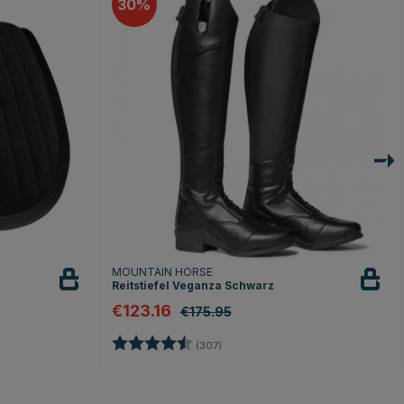
30
MOUNTAIN HORSE
Reitstiefel Veganza Schwarz
€123.16
€175.95
n
Bewertung:
4.4 von 5 Sternen
(307)