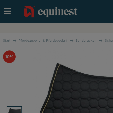
Start
Pferdezubehör & Pferdebedarf
Schabracken
Scha
10%