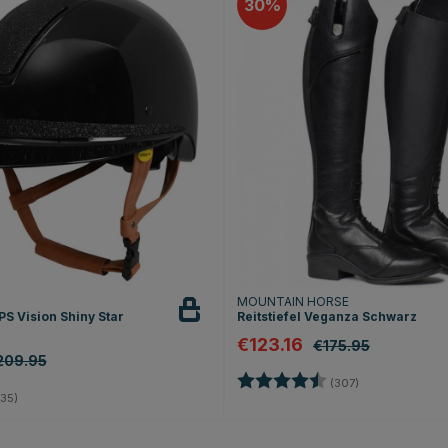
30
T
MOUNTAIN HORSE
S Vision Shiny Star
Reitstiefel Veganza Schwarz
€123.16
€175.95
209.95
Bewertung:
4.4 von 5 Ster
(307)
4.8 von 5 Sternen
35)