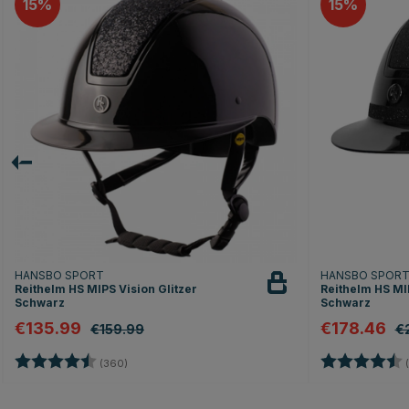
15
15
HANSBO SPORT
HANSBO SPOR
Reithelm HS MIPS Vision Glitzer
Reithelm HS MIP
Schwarz
Schwarz
€135.99
€178.46
€159.99
€
Bewertung:
4.7 von 5 Sternen
Bewertung:
(360)
(