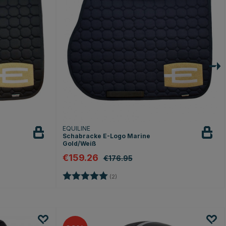
EQUILINE
Schabracke E-Logo Marine
Gold/Weiß
€159.26
€176.95
n
Bewertung:
5.0 von 5 Sternen
(2)