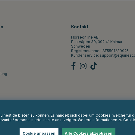
en
Kontakt
Horseonline AB
Pilotvägen 30, 392 41 Kalmar
Schweden
Registernummer: SE5591239925
Kundenservice:
support@equinest.
lung
Equinest.de bieten zu können. Es handelt sich dabei um Cookies, welche für
vante / personalisierte Inhalte anzuzeigen. Weitere Informationen zu Cooki
Cookie anpassen
Alle Cookies akzeptieren