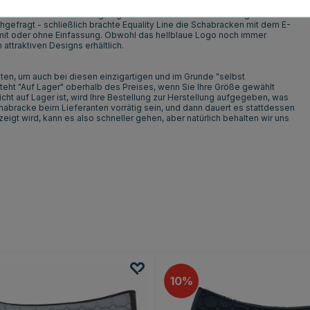
d Linda Heed in den einzigartigen Schabracken mit dem E-Logo ritten. Die
efragt - schließlich brachte Equality Line die Schabracken mit dem E-
mit oder ohne Einfassung. Obwohl das hellblaue Logo noch immer
 attraktiven Designs erhältlich.
lten, um auch bei diesen einzigartigen und im Grunde "selbst
eht "Auf Lager" oberhalb des Preises, wenn Sie Ihre Größe gewählt
cht auf Lager ist, wird Ihre Bestellung zur Herstellung aufgegeben, was
habracke beim Lieferanten vorrätig sein, und dann dauert es stattdessen
gt wird, kann es also schneller gehen, aber natürlich behalten wir uns
10