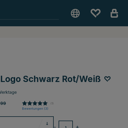
-Logo Schwarz Rot/Weiß
Werktage
.99
(
abgegebene bewertungen:
5
)
Bewertungen (
3
)
-
+