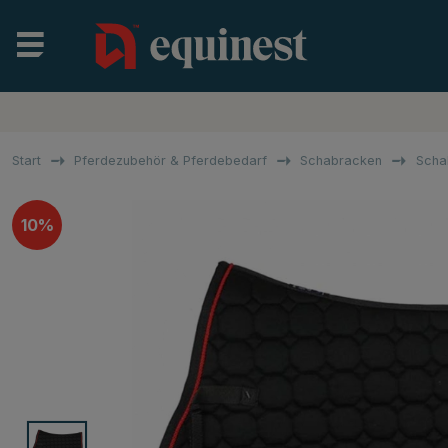
Start
Pferdezubehör & Pferdebedarf
Schabracken
Scha
10%