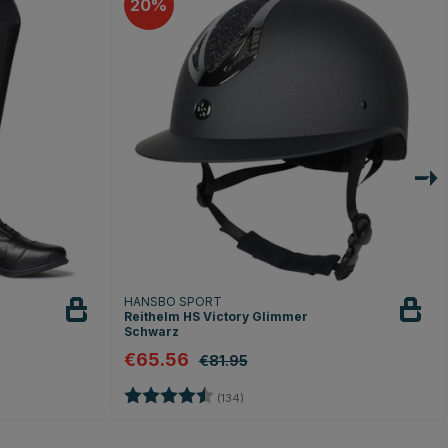
20
HANSBO SPORT
Reithelm HS Victory Glimmer
Schwarz
€65.56
€81.95
nen
Bewertung:
4.6 von 5 Sternen
(134)