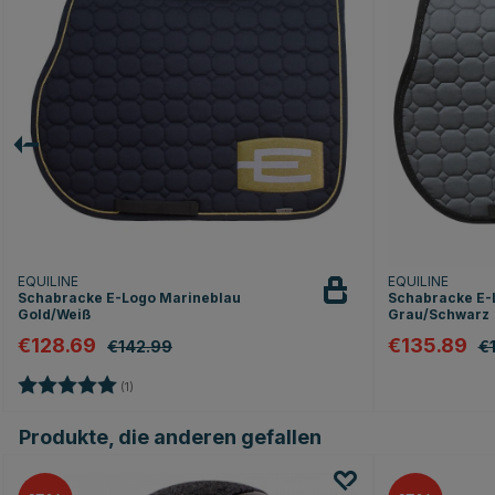
EQUILINE
EQUILINE
Schabracke E-Logo Marineblau
Schabracke E-
Gold/Weiß
Grau/Schwarz
€128.69
€135.89
€142.99
€
Bewertung:
5.0 von 5 Sternen
(1)
Produkte, die anderen gefallen