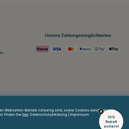
Unsere Zahlungsmöglichkeiten
de
 den Webseiten-Betrieb notwenig sind, sowie Cookies welche es uns
es finden Sie
hier
.
Datenschutzerklärung
|
Impressum
10%
Rabatt
sichern!