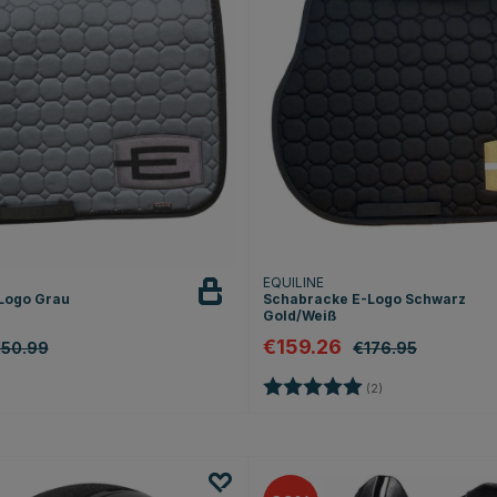
EQUILINE
Logo Grau
Schabracke E-Logo Schwarz
Gold/Weiß
€159.26
150.99
€176.95
Bewertung:
5.0 von 5 Sterne
(2)