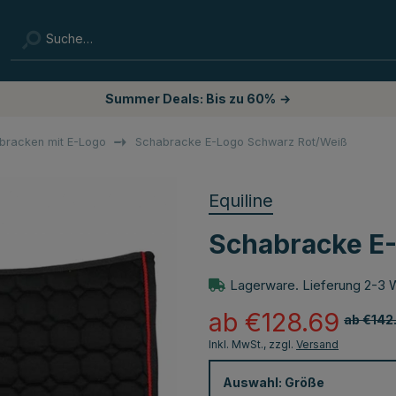
Summer Deals: Bis zu 60%
→
bracken mit E-Logo
Schabracke E-Logo Schwarz Rot/Weiß
Equiline
Schabracke E
Lagerware. Lieferung 2-3 
ab €128.69
ab €142
Inkl. MwSt., zzgl.
Versand
Auswahl:
Größe