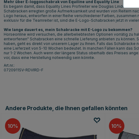
Mehr über E-loggoschabrak von Equiline und Equality Line
Es begann damit, dass Equality Lines Profireiter wie Douglas Lindelöw un
Schabracken erregten große Aufmerksamkeit und wurden von Reitern nachg
Logo heraus, entworfen in einer Reihe verschiedener Farben, zusammen 
exklusiv für die Teamreiter ist, sind die E-Logo-Schabracken jetzt in vielen
Wie lange dauert es, mein Schabracke mit E-Logo zu bekommen?
Horseonline wird versuchen, die allerbeliebtesten Optionen vorrätig zu ha
entworfenen" Schabracken eine schnelle Lieferung anbieten zu können. St
haben, geht es direkt von unserem Lager zu Ihnen. Falls das Schabracke ni
eine Lieferzeit von 5-10 Wochen bedeutet. In manchen Fällen kann das Sc
nur 1-2 Wochen. Auch wenn der längere Status oberhalb des Preises angezei
vor, dass eine Herstellung notwendig sein könnte.
Art.nr.:
0720911SV-RDVIRD-F
Andere Produkte, die Ihnen gefallen könnten
10
10