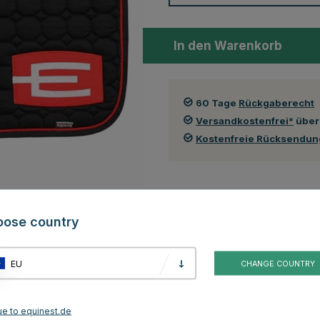
In den Warenkorb
60 Tage
Rückgaberecht
Versandkostenfrei*
über
Kostenfreie Rücksendu
Kundenbewertungen
oose country
 dem unwiderstehlichen Equality Line-Logo. Diese Variante hat ein weißes
EU
CHANGE COUNTRY
ctagon, wie allergikerfreundliche und schrumpffeste Baumwolle sowie
ferd mit Farbsubstanzen in Kontakt kommt. Das Schabracke hat eine
ivität und Stoßdämpfung.
ue to equinest.de