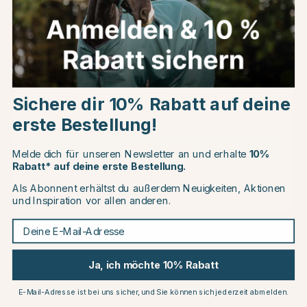
Kundenbewertungen
Choose country
Andere Produkte, die Ihnen gefallen könnten
Sichere dir 10% Rabatt auf deine
EU
10
10
erste Bestellung!
CHANGE COUNTRY
Melde dich für unseren Newsletter an und erhalte
10%
Rabatt* auf deine erste Bestellung.
Als Abonnent erhältst du außerdem Neuigkeiten, Aktionen
Continue to equinest.de
und Inspiration vor allen anderen.
Deine E-Mail-Adresse
EQUILINE
EQUILINE
Ja, ich möchte 10% Rabatt
Schabracke E-Logo Schwarz
Schabracke E-Logo Schwarz
Schwarz/Bronze
Gold/Weiß
€172.75
€159.26
€191.95
€176.95
E-Mail-Adresse ist bei uns sicher, und Sie können sich jederzeit abmelden.