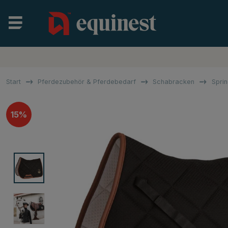
Start
Pferdezubehör & Pferdebedarf
Schabracken
Spri
15%