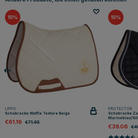
15
15
LIPPO
PROTECTOR
Schabracke Waffle Texture Beige
Schabracke Zar
Marineblau/Sil
€61.16
€71.95
€39.06
€4
Bewertung: