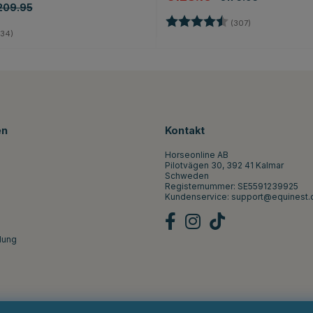
209.95
Bewertung:
4.4 von 5 Ster
(307)
4.8 von 5 Sternen
34)
en
Kontakt
Horseonline AB
Pilotvägen 30, 392 41 Kalmar
Schweden
Registernummer: SE5591239925
Kundenservice:
support@equinest.
lung