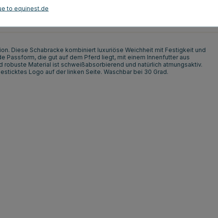
ue to equinest.de
Kundenbewertungen
ion. Diese Schabracke kombiniert luxuriöse Weichheit mit Festigkeit und
de Passform, die gut auf dem Pferd liegt, mit einem Innenfutter aus
 robuste Material ist schweißabsorbierend und natürlich atmungsaktiv.
gesticktes Logo auf der linken Seite. Waschbar bei 30 Grad.