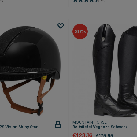
3)
(3)
30
T
MOUNTAIN HORSE
S Vision Shiny Star
Reitstiefel Veganza Schwarz
€123.16
€175.95