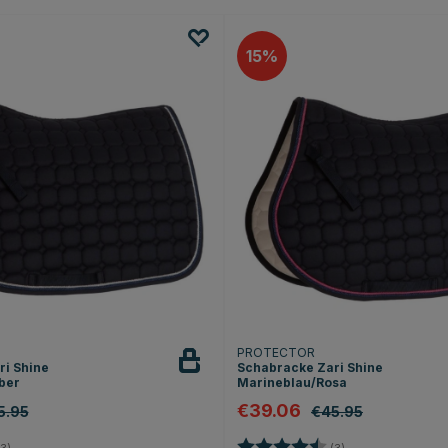
15
PROTECTOR
i Shine
Schabracke Zari Shine
ber
Marineblau/Rosa
€39.06
5.95
€45.95
4.7 von 5 Sternen
Bewertung:
4.7 von 5 Sterne