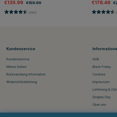
€135.99
€178.46
€159.99
€
Bewertung:
4.7 von 5 Sternen
Bewertung:
(360)
(
Kundenservice
Information
Kundenservice
AGB
Meine Seiten
Black Friday
Rücksendung Information
Cookies
Widerrufsbelehrung
Impressum
Lieferung & Zah
Singles Day
Über uns