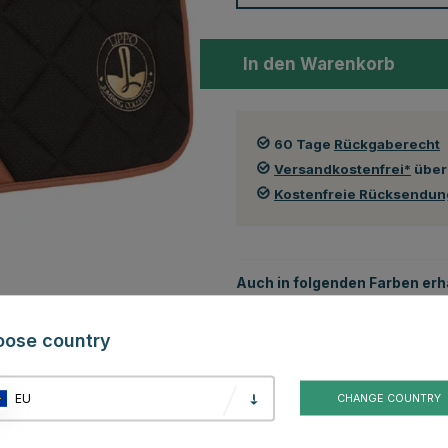
In den Warenkorb
60 Tage
Rückgaberecht
Versandkostenfrei*
über
Kostenfreie Rücksendu
Auch in folgenden Farben erhä
oose country
EU
CHANGE COUNTRY
Beige