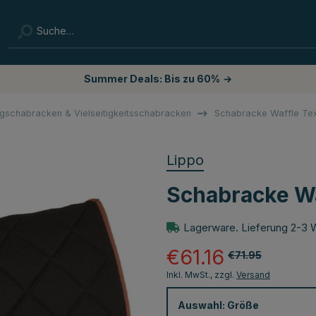
Summer Deals: Bis zu 60%
→
ngschabracken & Vielseitigkeitsschabracken
Schabracke Waffle Te
Lippo
Schabracke Wa
Lagerware. Lieferung 2-3 
€61.16
€71.95
Inkl. MwSt., zzgl.
Versand
Auswahl:
Größe