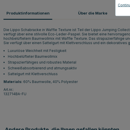
Contin
Produktinformationen
Über die Marke
Die Lippo Schabracke in Waffle Texture ist Teil der Lippo Jumping Collect
verfügt über eine stilvolle Eco-Leder-Paspel. Sie bietet eine hervorragen
hochbelüftetem Baumwollmix mit Waffle Texture. Das strapazierfähige und
Sie verfügt über einen Sattelgurt mit Klettverschluss und ein dekoratives 
Luxuriöse Weichheit mit Festigkeit
Hochbelüfteter Baumwollmix
Strapazierfähiges und robustes Material
Schweißabsorbierend und atmungsaktiv
Sattelgurt mit Klettverschluss
Materials:
60% Baumwolle, 40% Polyester
Art.nr.:
132714BA-FU
Andere Produkte, die Ihnen gefallen könnten