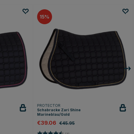
15
PROTECTOR
Schabracke Zari Shine
Marineblau/Gold
€39.06
€45.95
n
Bewertung:
4.7 von 5 Sternen