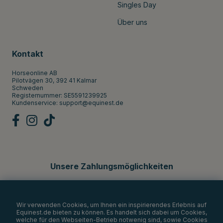
Singles Day
Über uns
Kontakt
Horseonline AB
Pilotvägen 30, 392 41 Kalmar
Schweden
Registernummer: SE5591239925
Kundenservice:
support@equinest.de
Unsere Zahlungsmöglichkeiten
Wir verwenden Cookies, um Ihnen ein inspirierendes Erlebnis auf
Equinest.de bieten zu können. Es handelt sich dabei um Cookies,
welche für den Webseiten-Betrieb notwenig sind, sowie Cookies