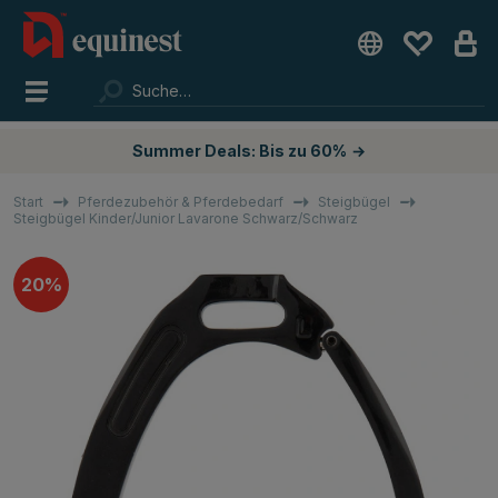
Summer Deals: Bis zu 60%
→
Start
Pferdezubehör & Pferdebedarf
Steigbügel
Steigbügel Kinder/Junior Lavarone Schwarz/Schwarz
20