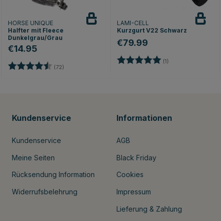
HORSE UNIQUE
LAMI-CELL
Halfter mit Fleece
Kurzgurt V22 Schwarz
Dunkelgrau/Grau
€79.99
€14.95
Bewertung:
5.0 von 5 Sternen
(1)
Bewertung:
4.9 von 5 Sternen
nen
(72)
Kundenservice
Informationen
Kundenservice
AGB
Meine Seiten
Black Friday
Rücksendung Information
Cookies
Widerrufsbelehrung
Impressum
Lieferung & Zahlung