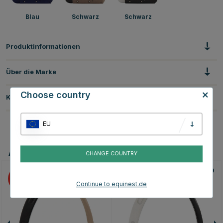
Blau
Schwarz
Schwarz
Produktinformationen
Über die Marke
Choose country
Kundenbewertungen
EU
Andere Produkte, die Ihnen gefallen könnten
CHANGE COUNTRY
20
20
Continue to equinest.de