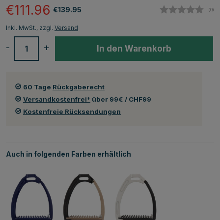
€111.96
€139.95
(
abg
0
)
Inkl. MwSt., zzgl.
Versand
-
+
In den Warenkorb
60 Tage
Rückgaberecht
Versandkostenfrei*
über 99€ / CHF99
Kostenfreie Rücksendungen
Auch in folgenden Farben erhältlich