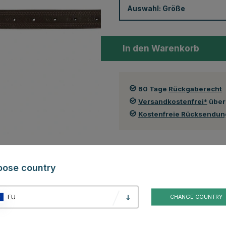
Auswahl:
Größe
In den Warenkorb
60 Tage
Rückgaberecht
Versandkostenfrei*
über
Kostenfreie Rücksendu
Auch in folgenden Farben erhä
oose country
EU
CHANGE COUNTRY