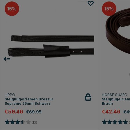
15
15
LIPPO
HORSE GUARD
Steigbügelriemen Dressur
Steigbügelrie
Supreme 25mm Schwarz
Braun
€59.46
€42.46
€69.95
€4
Bewertung:
3.3 von 5 Sternen
Bewertung:
(13)
(