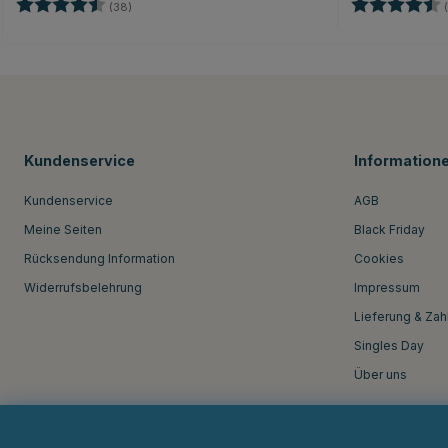
Bewertung:
4.7 von 5 Sternen
Bewertung:
(38)
(
Kundenservice
Information
Kundenservice
AGB
Meine Seiten
Black Friday
Rücksendung Information
Cookies
Widerrufsbelehrung
Impressum
Lieferung & Zah
Singles Day
Über uns