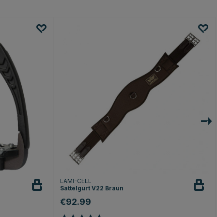
LAMI-CELL
Sattelgurt V22 Braun
€92.99