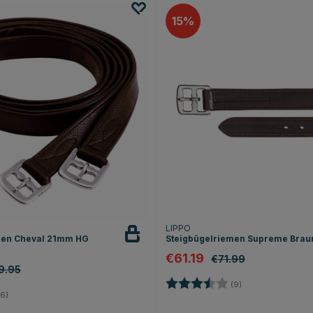
15
LIPPO
men Cheval 21mm HG
Steigbügelriemen Supreme Brau
€61.19
€71.99
9.95
Bewertung:
3.9 von 5 Sterne
(9)
5.0 von 5 Sternen
6)