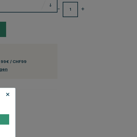
-
+
 99€ / CHF99
ngen
ltlich