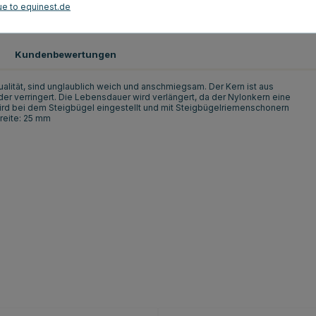
ue to equinest.de
Schwarz
Kundenbewertungen
lität, sind unglaublich weich und anschmiegsam. Der Kern ist aus
er verringert. Die Lebensdauer wird verlängert, da der Nylonkern eine
 wird bei dem Steigbügel eingestellt und mit Steigbügelriemenschonern
Breite: 25 mm