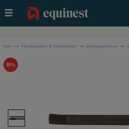
Start
Pferdezubehör & Pferdebedarf
Steigbügelriemen
S
15%