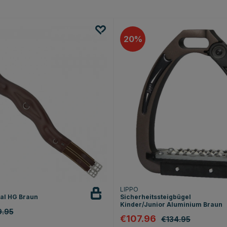
20
LIPPO
val HG Braun
Sicherheitssteigbügel
Kinder/Junior Aluminium Braun
9.95
€107.96
€134.95