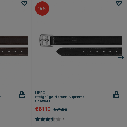
15
LIPPO
n
Steigbügelriemen Supreme
Schwarz
€61.19
€71.99
n
Bewertung:
3.9 von 5 Sternen
(7)