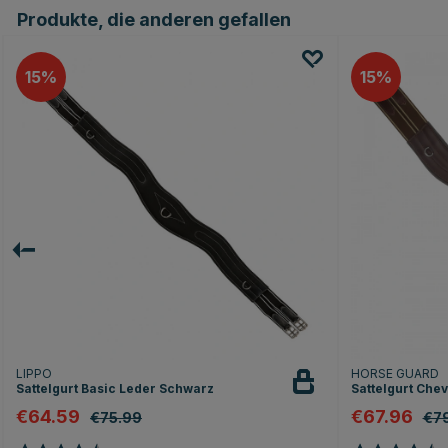
Produkte, die anderen gefallen
15
15
LIPPO
HORSE GUARD
Sattelgurt Basic Leder Schwarz
Sattelgurt Che
€64.59
€67.96
€75.99
€7