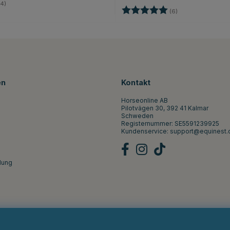
4.8 von 5 Sternen
4)
Bewertung:
5.0 von 5 Sterne
(6)
en
Kontakt
Horseonline AB
Pilotvägen 30, 392 41 Kalmar
Schweden
Registernummer: SE5591239925
Kundenservice:
support@equinest.
lung