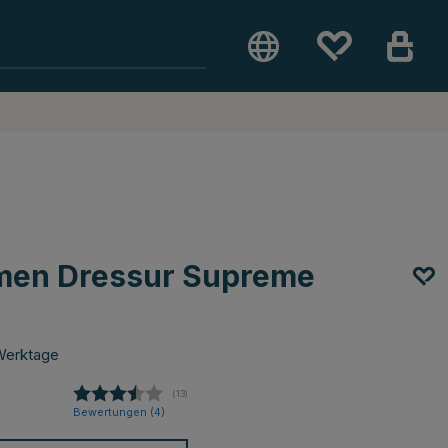
emen Dressur Supreme
Werktage
(
abgegebene bewertungen:
13
)
Bewertungen (
4
)