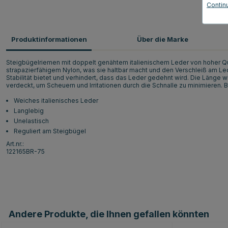
Contin
Produktinformationen
Über die Marke
Steigbügelriemen mit doppelt genähtem italienischem Leder von hoher Qua
strapazierfähigem Nylon, was sie haltbar macht und den Verschleiß am Led
Stabilität bietet und verhindert, dass das Leder gedehnt wird. Die Länge
verdeckt, um Scheuern und Irritationen durch die Schnalle zu minimieren. 
Weiches italienisches Leder
Langlebig
Unelastisch
Reguliert am Steigbügel
Art.nr.:
122165BR-75
Andere Produkte, die Ihnen gefallen könnten