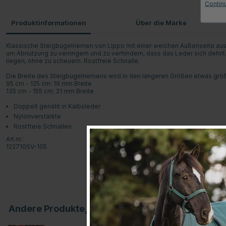
Contin
Produktinformationen
Über die Marke
Klassische Steigbügelriemen von Lippo mit einer weichen Außenseite aus K
um Abnutzung zu verringern und zu verhindern, dass das Leder sich dehnt
liegen, ohne zu scheuern. Rostfreie Schnalle.
Die Breite des Steigbügelriemens wird in den längeren Größen etwas größ
95 cm - 125 cm: 19 mm Breite
135 cm - 155 cm: 21 mm Breite
Doppelt genäht in Kalbsleder
Nylonverstärkte
Rostfreie Schnallen
Art.nr.:
122710SV-105
Andere Produkte, die Ihnen gefallen könnten