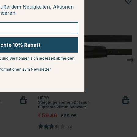
außerdem Neuigkeiten, Aktionen
15
anderen.
öchte 10% Rabatt
r, und Sie können sich jederzeit abmelden.
formationen zum Newsletter
LIPPO
n
Steigbügelriemen Dressur
Supreme 25mm Schwarz
€59.46
€69.95
n
Bewertung:
3.3 von 5 Sternen
(13)