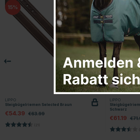
15
15
LIPPO
LIPPO
Steigbügelriemen Selected Braun
Steigbügelrie
Schwarz
€54.39
€63.99
€61.19
€71
Bewertung:
4.5 von 5 Sternen
(21)
Bewertung:
(