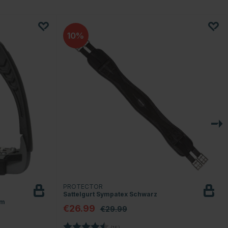
10
PROTECTOR
Sattelgurt Sympatex Schwarz
um
€26.99
€29.99
Bewertung:
4.5 von 5 Sternen
(15)