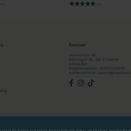
4.9 von 5 Sternen
Bewertung:
5.0 von 5 Sterne
16)
(6)
en
Kontakt
Horseonline AB
Pilotvägen 30, 392 41 Kalmar
Schweden
Registernummer: SE5591239925
Kundenservice:
support@equinest.
lung
Equinest.de bieten zu können. Es handelt sich dabei um Cookies, welche für