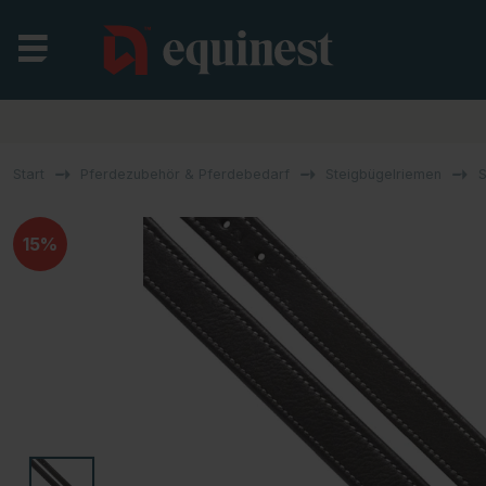
Start
Pferdezubehör & Pferdebedarf
Steigbügelriemen
S
15%