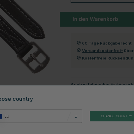
In den Warenkorb
60 Tage
Rückgaberecht
Versandkostenfrei*
über
Kostenfreie Rücksendu
Auch in folgenden Farben erhä
oose country
EU
CHANGE COUNTRY
Braun