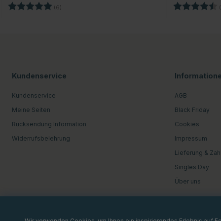
Bewertung:
5.0 von 5 Sternen
Bewertung:
(6)
(
Kundenservice
Information
Kundenservice
AGB
Meine Seiten
Black Friday
Rücksendung Information
Cookies
Widerrufsbelehrung
Impressum
Lieferung & Zah
Singles Day
Über uns
Wir verwenden Cookies, um Ihnen ein inspirierendes Erlebnis auf 