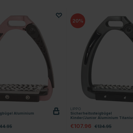
20
LIPPO
igbügel Aluminium
Sicherheitssteigbügel
Kinder/Junior Aluminium Titani
€107.96
44.95
€134.95