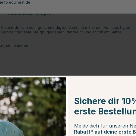
ue to equinest.de
Kundenbewertungen
albsleder, die sehr geschmeidig ist. Verstärkt mit einem Kern aus Nylon,
. Doppelt genähte Steigbügelriemen, die weich und schön am Sattel
er, siehe unten:
Sichere dir 10
erste Bestellu
Melde dich für unseren Ne
Rabatt* auf deine erste B