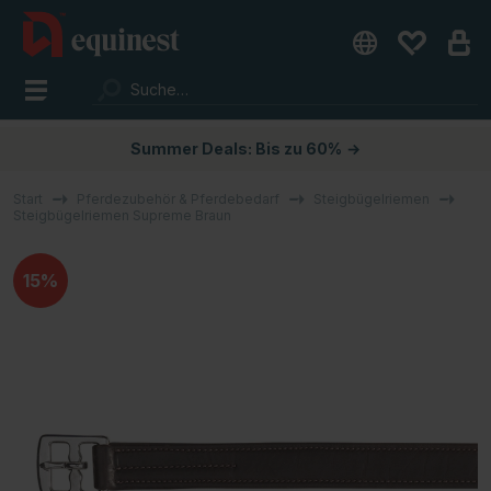
Summer Deals: Bis zu 60%
→
Start
Pferdezubehör & Pferdebedarf
Steigbügelriemen
Steigbügelriemen Supreme Braun
15%