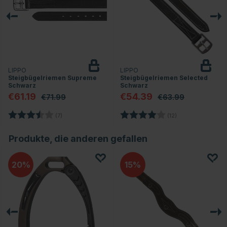
LIPPO
LIPPO
Steigbügelriemen Supreme
Steigbügelriemen Selected
Schwarz
Schwarz
€61.19
€54.39
€71.99
€63.99
Bewertung:
3.9 von 5 Sternen
Bewertung:
4.0 von 5 Stern
(7)
(12)
Produkte, die anderen gefallen
20
15