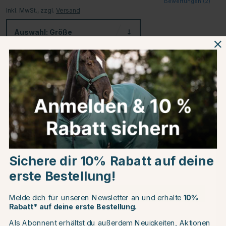
Bewertungen (
2
)
Inkl. MwSt., zzgl.
Versand
Auswahl:
Größe
-
+
In den Warenkorb
60 Tage
Rückgaberecht
Versandkostenfrei*
über 99€ / CHF99
Kostenfreie Rücksendungen
Choose country
Sichere dir 10% Rabatt auf deine
EU
Auch in folgenden Farben erhältlich
erste Bestellung!
CHANGE COUNTRY
Melde dich für unseren Newsletter an und erhalte
10%
Rabatt* auf deine erste Bestellung.
Als Abonnent erhältst du außerdem Neuigkeiten, Aktionen
Continue to equinest.de