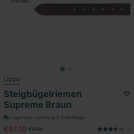
Lippo
Steigbügelriemen
Supreme Braun
Lagerware. Lieferung 2-3 Werktage
€61.19
€71.99
(
abg
9
)