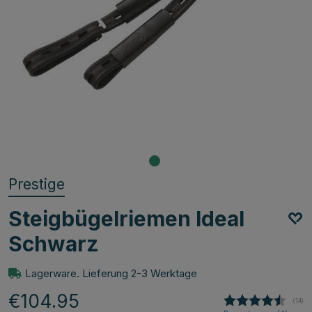
Prestige
Steigbügelriemen Ideal
Schwarz
Lagerware. Lieferung 2-3 Werktage
€104.95
(
abge
14
)