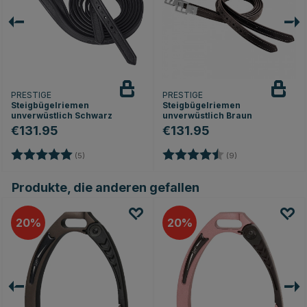
PRESTIGE
PRESTIGE
Steigbügelriemen
Steigbügelriemen
unverwüstlich Schwarz
unverwüstlich Braun
€131.95
€131.95
en
Bewertung:
5.0 von 5 Sternen
Bewertung:
4.9 von 5 Sterne
(5)
(9)
Produkte, die anderen gefallen
20
20