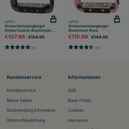
LIPPO
LIPPO
Sicherheitssteigbügel
Sicherheitssteigbügel
Kinder/Junior Aluminium
Aluminium Rosa
Braun
€107.96
€115.96
€134.95
€144.95
en
Bewertung:
5.0 von 5 Sternen
Bewertung:
4.9 von 5 Stern
(6)
(16)
Kundenservice
Informationen
Kundenservice
AGB
Meine Seiten
Black Friday
Rücksendung Information
Cookies
Widerrufsbelehrung
Impressum