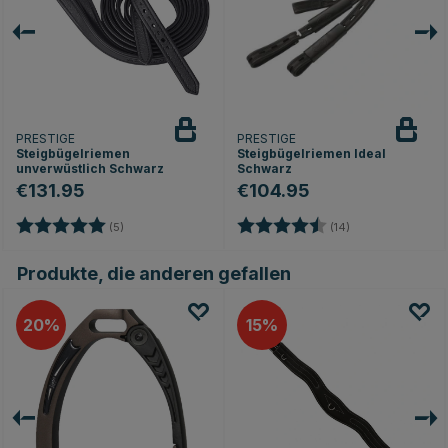
PRESTIGE
PRESTIGE
Steigbügelriemen
Steigbügelriemen Ideal
unverwüstlich Schwarz
Schwarz
€131.95
€104.95
Bewertung:
5.0 von 5 Sternen
Bewertung:
4.9 von 5 Stern
(5)
(14)
Produkte, die anderen gefallen
20
15