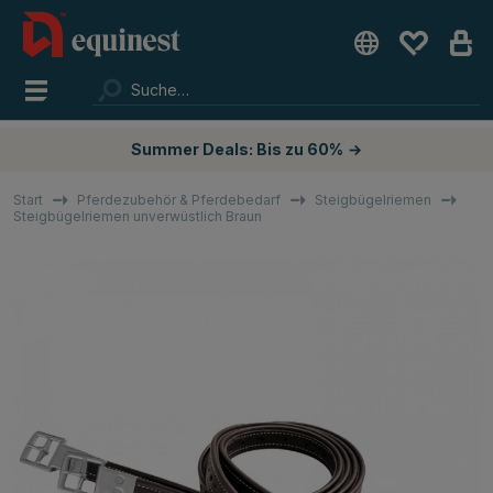
Summer Deals: Bis zu 60%
→
Start
Pferdezubehör & Pferdebedarf
Steigbügelriemen
Steigbügelriemen unverwüstlich Braun