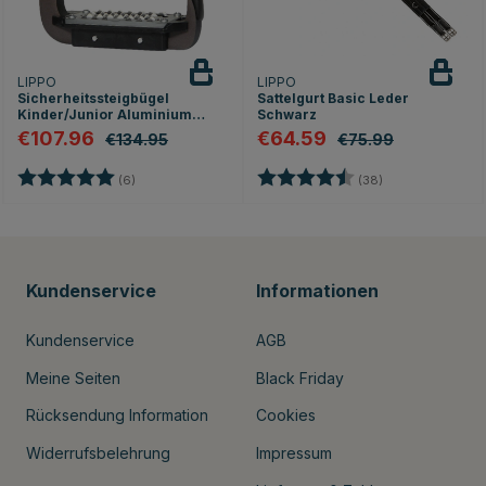
LIPPO
LIPPO
Sicherheitssteigbügel
Sattelgurt Basic Leder
Kinder/Junior Aluminium
Schwarz
Braun
€107.96
€64.59
€134.95
€75.99
Bewertung:
5.0 von 5 Sternen
Bewertung:
4.7 von 5 Stern
(6)
(38)
Kundenservice
Informationen
Kundenservice
AGB
Meine Seiten
Black Friday
Rücksendung Information
Cookies
Widerrufsbelehrung
Impressum