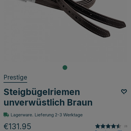
Prestige
Steigbügelriemen
unverwüstlich Braun
Lagerware. Lieferung 2-3 Werktage
€131.95
(
abg
9
)