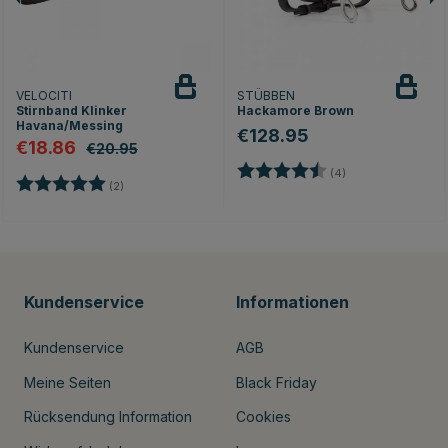
VELOCITI
STÜBBEN
Stirnband Klinker
Hackamore Brown
Havana/Messing
€128.95
€18.86
€20.95
Bewertung:
4.8 von 5 Sterne
(4)
Bewertung:
5.0 von 5 Sternen
(2)
Kundenservice
Informationen
Kundenservice
AGB
Meine Seiten
Black Friday
Rücksendung Information
Cookies