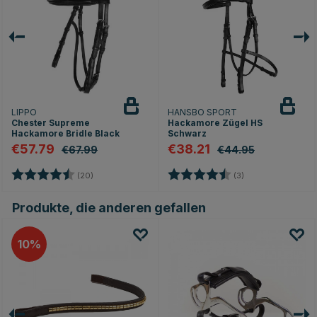
LIPPO
HANSBO SPORT
Chester Supreme
Hackamore Zügel HS
Hackamore Bridle Black
Schwarz
€57.79
€38.21
€67.99
€44.95
Bewertung:
4.3 von 5 Sternen
Bewertung:
4.7 von 5 Sterne
(20)
(3)
Produkte, die anderen gefallen
10