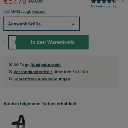
€57.79
€67.99
(
abge
20
)
Bewertungen (
5
)
Inkl. MwSt., zzgl.
Versand
Auswahl:
Größe
-
+
In den Warenkorb
60 Tage
Rückgaberecht
Versandkostenfrei*
über 99€ / CHF99
Kostenfreie Rücksendungen
Auch in folgenden Farben erhältlich