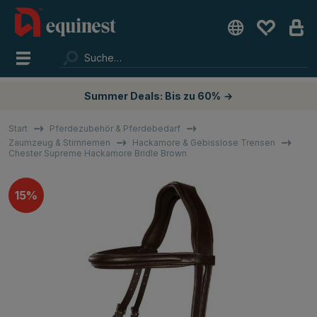
Summer Deals: Bis zu 60%
→
Start
Pferdezubehör & Pferdebedarf
Zaumzeug & Stirnriemen
Hackamore & Gebisslose Trensen
Chester Supreme Hackamore Bridle Brown
15%