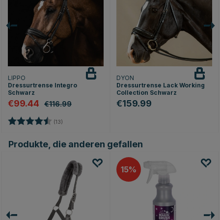
LIPPO
DYON
Dressurtrense Integro
Dressurtrense Lack Working
Schwarz
Collection Schwarz
€99.44
€159.99
€116.99
Bewertung:
4.5 von 5 Sternen
(13)
Produkte, die anderen gefallen
15