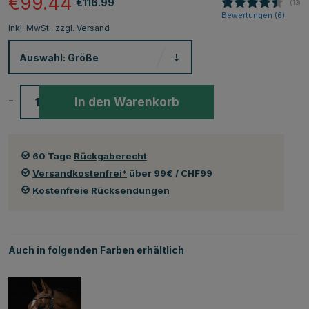
€99.44
€116.99
(
abge
13
)
Bewertungen (
6
)
Inkl. MwSt., zzgl.
Versand
Auswahl:
Größe
-
+
In den Warenkorb
60 Tage
Rückgaberecht
Versandkostenfrei*
über 99€ / CHF99
Kostenfreie Rücksendungen
Auch in folgenden Farben erhältlich