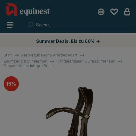
Summer Deals: Bis zu 60%
→
Start
Pferdezubehör & Pferdebedarf
Zaumzeug & Stirnriemen
Kandarenzaum & Dressurtrensen
Dressurtrense Integro Braun
15%