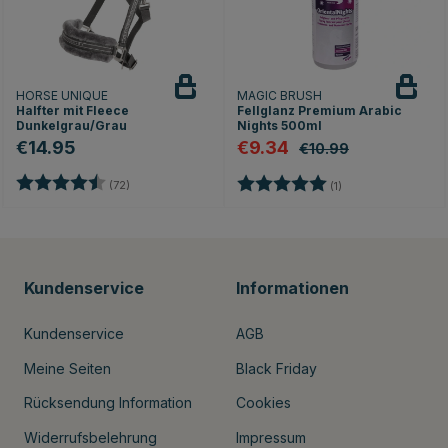
HORSE UNIQUE
MAGIC BRUSH
Halfter mit Fleece
Fellglanz Premium Arabic
Dunkelgrau/Grau
Nights 500ml
€14.95
€9.34
€10.99
Bewertung:
4.9 von 5 Sternen
Bewertung:
5.0 von 5 Sternen
(72)
(1)
Kundenservice
Informationen
Kundenservice
AGB
Meine Seiten
Black Friday
Rücksendung Information
Cookies
Widerrufsbelehrung
Impressum