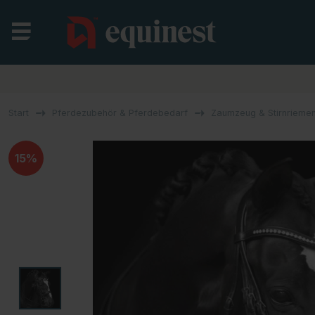
Start
Pferdezubehör & Pferdebedarf
Zaumzeug & Stirnrieme
15%