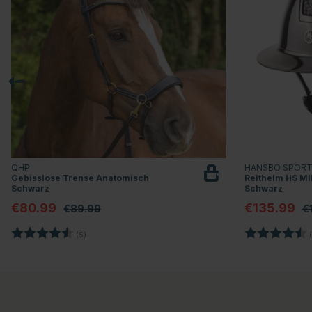
QHP
HANSBO SPOR
Gebisslose Trense Anatomisch
Reithelm HS MIP
Schwarz
Schwarz
€80.99
€135.99
€89.99
€
Bewertung:
4.6 von 5 Sternen
Bewertung:
(5)
(