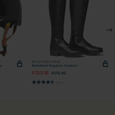
MOUNTAIN HORSE
ar
Reitstiefel Veganza Schwarz
€123.16
€175.95
Bewertung:
4.4 von 5 Sternen
(307)
en