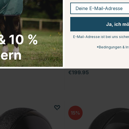
Deine E-Mail-Adresse
Ja, ich m
E-Mail-Adresse ist bei uns siche
*Bedingungen & In
ANKY
Working Collection
Anatomisches Dressur-Zaumze
Comfort Fit Double Anatomical mi
Zügeln
€199.95
15