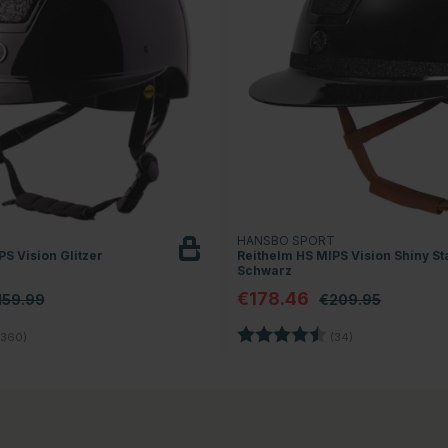
T
HANSBO SPORT
S Vision Glitzer
Reithelm HS MIPS Vision Shiny St
Schwarz
€178.46
159.99
€209.95
4.7 von 5 Sternen
Bewertung:
4.8 von 5 Stern
360)
(34)