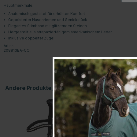
Hauptmerkmale:
Anatomisch gestaltet für erhöhten Komfort
Gepolsterter Nasenriemen und Genickstück
Elegantes Stirnband mit glitzernden Steinen
Hergestellt aus strapazierfähigem amerikanischem Leder
Inklusive doppelter Zügel
Art.nr.:
208813BA-CO
Andere Produkte, die Ihnen gefallen könnten