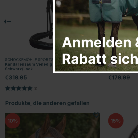
SCHOCKEMÖHLE SPORTS
DYON
Kandarenzaum Venedig
Kandarenzaum 
Schwarz/Lack
Schwarz/Weiß
€319.95
€179.99
Bewertung:
5.0 von 5 Sternen
(1)
Produkte, die anderen gefallen
10
15