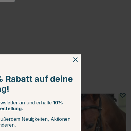
% Rabatt auf deine
ng!
10
wsletter an und erhalte
10%
estellung.
außerdem Neuigkeiten, Aktionen
anderen.