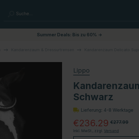
Summer Deals: Bis zu 60%
→
n
Kandarenzaum & Dressurtrensen
Kandarenzaum Delicato Su
Lippo
Kandarenzaum
Schwarz
Lieferung: 4-8 Werktage
€236.29
€277.99
Inkl. MwSt., zzgl.
Versand