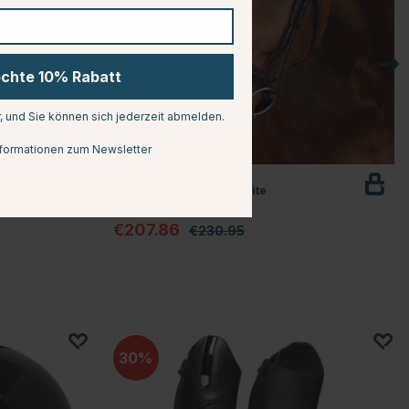
öchte 10% Rabatt
r, und Sie können sich jederzeit abmelden.
formationen zum Newsletter
VELOCITI
ug
Dressurtrense LUSSO Elite
t
Schwarz
€207.86
€230.95
30