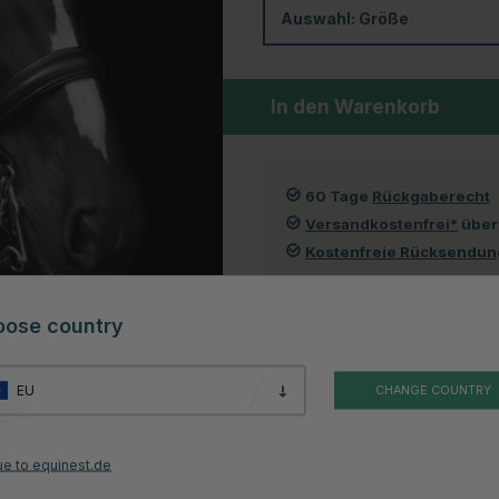
Auswahl:
Größe
In den Warenkorb
60 Tage
Rückgaberecht
Versandkostenfrei*
über
Kostenfreie Rücksendu
oose country
Kundenbewertungen
EU
CHANGE COUNTRY
funktional. Mit einem anatomisch weich gepolsterten Nasenriemen und
, gepolsterte Stirnband ist mit glitzernden Steinen verziert, die einen
ikanischem Leder, ist dieser Zaum sowohl langlebig als auch pflegeleicht.
Kontrolle beim Reiten gibt.
ue to equinest.de
ür Reiter, die sowohl Komfort als auch Ästhetik schätzen.