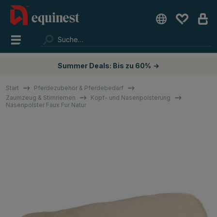
Summer Deals: Bis zu 60%
→
Start
Pferdezubehör & Pferdebedarf
Zaumzeug & Stirnriemen
Kopf- und Nasenpolsterung
Nasenpolster Faux Fur Natur