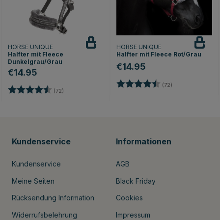
HORSE UNIQUE
HORSE UNIQUE
Halfter mit Fleece
Halfter mit Fleece Rot/Grau
Dunkelgrau/Grau
€14.95
€14.95
Bewertung:
4.9 von 5 Stern
(72)
Bewertung:
4.9 von 5 Sternen
(72)
Kundenservice
Informationen
Kundenservice
AGB
Meine Seiten
Black Friday
Rücksendung Information
Cookies
Widerrufsbelehrung
Impressum