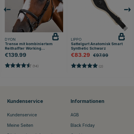
DYON
LIPPO
Trense mit kombiniertem
Sattelgurt Anatomisk Smart
Reithalfter Working
Synthetic Schwarz
Collection Schwarz
€139.99
€83.29
€97.99
Bewertung:
4.5 von 5 Sternen
Bewertung:
5.0 von 5 Sterne
(14)
(2)
Kundenservice
Informationen
Kundenservice
AGB
Meine Seiten
Black Friday