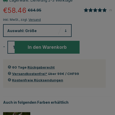
Lagerware. Lieferung 2-3 Werktage
€58.46
€64.95
(
abg
1
)
Inkl. MwSt., zzgl.
Versand
Auswahl:
Größe
-
+
In den Warenkorb
60 Tage
Rückgaberecht
Versandkostenfrei*
über 99€ / CHF99
Kostenfreie Rücksendungen
Auch in folgenden Farben erhältlich