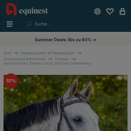
Summer Deals: Bis zu 60%
→
Start
Pferdezubehör & Pferdebedarf
Zaumzeug & Stirnriemen
Trensen
Anatomisches Trense Luxury Stitched Dunkelbraun
10%