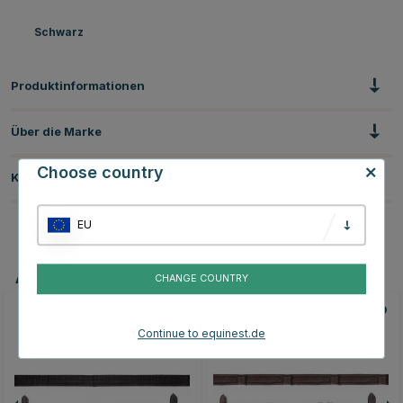
Schwarz
Produktinformationen
Über die Marke
Choose country
Kundenbewertungen
EU
Andere Produkte, die Ihnen gefallen könnten
CHANGE COUNTRY
Continue to equinest.de