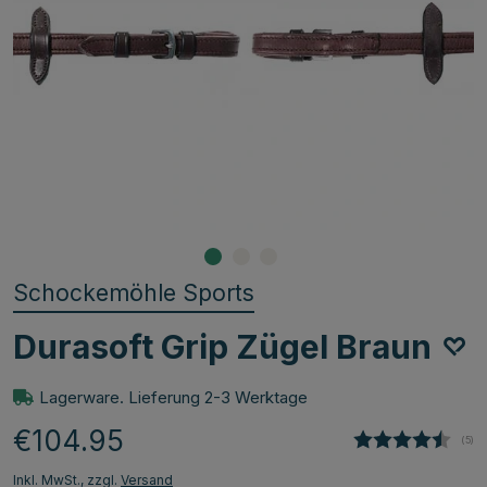
Schockemöhle Sports
Durasoft Grip Zügel Braun
Lagerware. Lieferung 2-3 Werktage
€104.95
(
abg
5
)
Inkl. MwSt., zzgl.
Versand