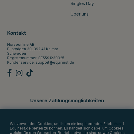
Singles Day
Über uns
Kontakt
Horseonline AB
Pilotvägen 30, 392 41 Kalmar
Schweden
Registernummer: SE5591239925
Kundenservice:
support@equinest.de
Unsere Zahlungsmöglichkeiten
Wir verwenden Cookies, um Ihnen ein inspirierendes Erlebnis auf
Equinest.de bieten zu können. Es handelt sich dabei um Cookies,
welche für den Webseiten-Betrieb notwenig sind, sowie Cookies