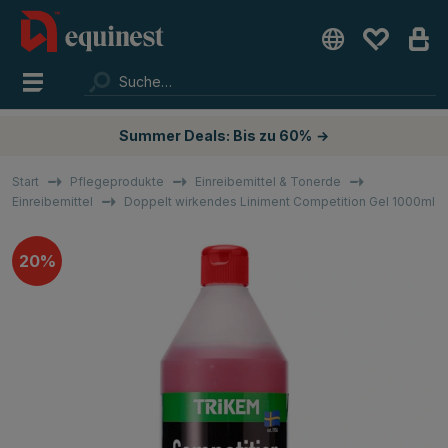
Summer Deals: Bis zu 60%
→
Start
Pflegeprodukte
Einreibemittel & Tonerde
Einreibemittel
Doppelt wirkendes Liniment Competition Gel 1000ml
20