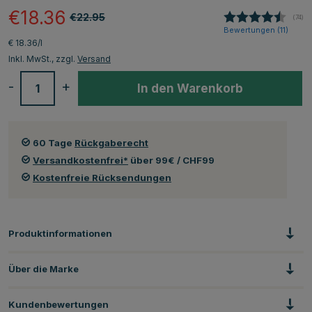
€18.36
€22.95
(
abge
74
)
Bewertungen (
11
)
€ 18.36/l
Inkl. MwSt., zzgl.
Versand
-
+
In den Warenkorb
60 Tage
Rückgaberecht
Versandkostenfrei*
über 99€ / CHF99
Kostenfreie Rücksendungen
Produktinformationen
Über die Marke
Kundenbewertungen