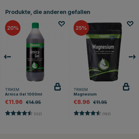
Produkte, die anderen gefallen
20
25
TRIKEM
TRIKEM
Arnica Gel 1000ml
Magnesium
€11.96
€8.96
€14.95
€11.95
Bewertung:
4.8 von 5 Sternen
Bewertung:
4.7 von 5 Ster
(122)
(192)
ernen