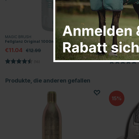
MAGIC BRUSH
PHARMAKA
Fellglanz Original 1000ml
Fellglanz Foxfi
€11.04
€19.96
€12.99
€24
Bewertung:
4.3 von 5 Sternen
Bewertung:
(16)
(
Produkte, die anderen gefallen
15