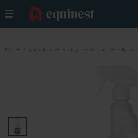
Start
Pflegeprodukte
Fellpflege
Fellglanz
Fellglanz 