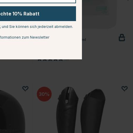
öchte 10% Rabatt
r, und Sie können sich jederzeit abmelden.
MAGIC BRUSH
formationen zum Newsletter
Fellglanz Original 5000ml
€48.44
€56.99
n
Bewertung:
5.0 von 5 Sternen
(3)
30