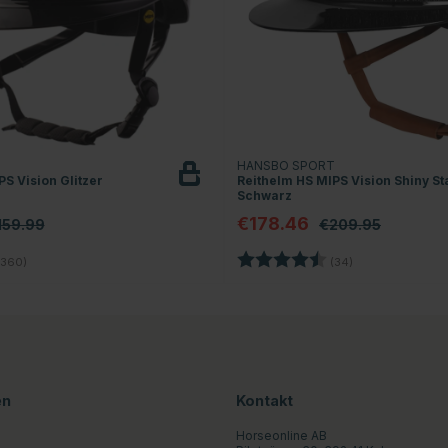
T
HANSBO SPORT
S Vision Glitzer
Reithelm HS MIPS Vision Shiny St
Schwarz
€178.46
159.99
€209.95
4.7 von 5 Sternen
Bewertung:
4.8 von 5 Stern
360)
(34)
en
Kontakt
Horseonline AB