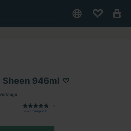
in Sheen 946ml
Werktage
(
abgegebene bewertungen:
3
)
Bewertungen (
1
)