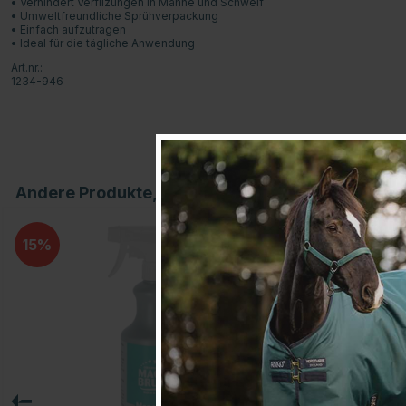
• Verhindert Verfilzungen in Mähne und Schweif
• Umweltfreundliche Sprühverpackung
• Einfach aufzutragen
• Ideal für die tägliche Anwendung
Art.nr.:
1234-946
Andere Produkte, die Ihnen gefallen könnten
15
20