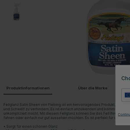
Ch
Produktinformationen
Über die Marke
Fellglanz Satin Sheen von Fiebing ist ein hervorragendes Produkt, um das
und Schweif zu verhindern. Es ist einfach anzuwenden und kommt in eine
unkompliziert macht. Mit diesem Fellglanz können Sie das Fell Ihres Pfer
Contin
fahren oder einfach nur gut aussehen möchten. Es ist perfekt für die täglic
• Sorgt für einen schönen Glanz