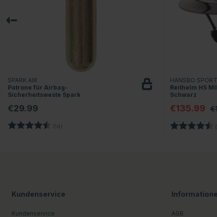
SPARK AIR
HANSBO SPOR
Patrone für Airbag-
Reithelm HS MIP
Sicherheitsweste Spark
Schwarz
€29.99
€135.99
€
Bewertung:
4.9 von 5 Sternen
Bewertung:
(14)
(
Kundenservice
Information
Kundenservice
AGB