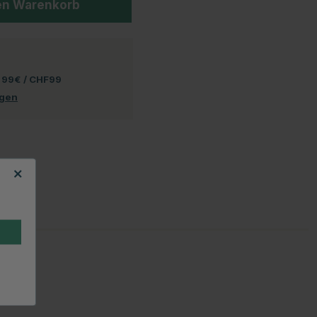
en Warenkorb
 99€ / CHF99
ngen