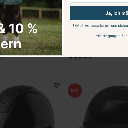
Ja, ich m
E-Mail-Adresse ist bei uns siche
PROTECTOR
*Bedingungen & In
re 1L
Fellglanz Show Shine 1L
€18.71
.95
€24.95
5.0 von 5 Sternen
Bewertung:
4.5 von 5 Sterne
3)
(2)
15