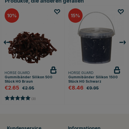
Produkte, die anderen gefallen
10
15
HORSE GUARD
HORSE GUARD
Gummibänder Silikon 500
Gummibänder Silikon 1500
Stück HG Braun
Stück HG Schwarz
€2.65
€8.46
€2.95
€9.95
en
Bewertung:
5.0 von 5 Sternen
(3)
Kundenservice
Informationen