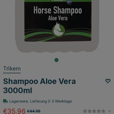
Trikem
Shampoo Aloe Vera
3000ml
Lagerware. Lieferung 2-3 Werktage
€35.96
€44.95
(
abg
0
)