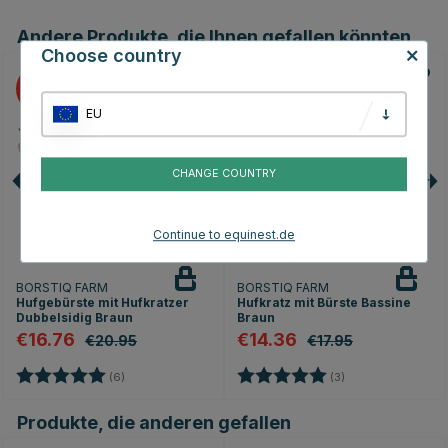
Andere Produkte, die Ihnen gefallen könnten
Choose country
20
20
EU
CHANGE COUNTRY
Continue to equinest.de
BORSTIQ FARM
BORSTIQ FARM
Hufgebürste mit Hufkratzer
Hufkratz mit Bürste Bassine
Dubbelsidig Braun
Braun
€16.76
€14.36
€20.95
€17.95
Bewertung:
5.0 von 5 Sternen
Bewertung:
5.0 von 5 Sterne
(6)
(3)
Produkte, die anderen gefallen