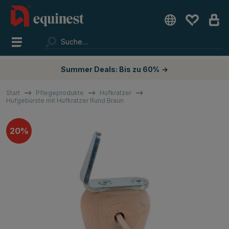
Summer Deals: Bis zu 60%
→
Start
Pflegeprodukte
Hufkratzer
Hufgebürste mit Hufkratzer Rund Braun
20