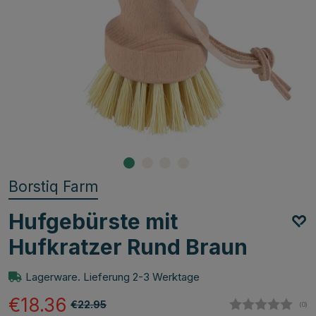
Borstiq Farm
Hufgebürste mit
Hufkratzer Rund Braun
Lagerware. Lieferung 2-3 Werktage
€18.36
€22.95
(
abg
0
)