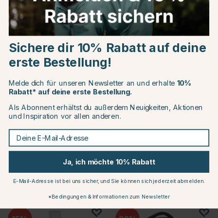
Andere Produkte, die Ihnen gefallen könnten
Choose country
20
15
Sichere dir 10% Rabatt auf deine
EU
erste Bestellung!
CHANGE COUNTRY
Melde dich für unseren Newsletter an und erhalte
10%
Rabatt* auf deine erste Bestellung.
Als Abonnent erhältst du außerdem Neuigkeiten, Aktionen
Continue to equinest.de
und Inspiration vor allen anderen.
TRIKEM
MAGIC BRUSH
Deine E-Mail-Adresse
Lederöl Lether Oil 750ml
Lederöl Premium 1000ml
€18.36
€10.62
€22.95
€12.49
Ja, ich möchte 10% Rabatt
Bewertung:
5.0 von 5 Sternen
Bewertung:
5.0 von 5 Sterne
(1)
(2)
en
E-Mail-Adresse ist bei uns sicher, und Sie können sich jederzeit abmelden.
Produkte, die anderen gefallen
*Bedingungen & Informationen zum Newsletter