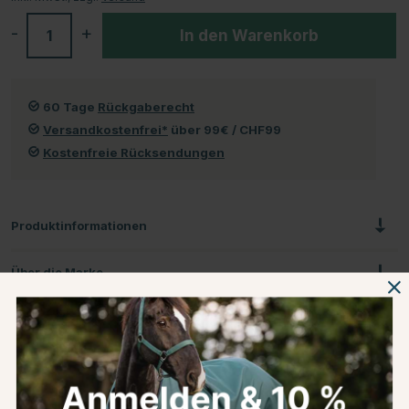
-
+
In den Warenkorb
60 Tage
Rückgaberecht
Versandkostenfrei*
über 99€ / CHF99
Kostenfreie Rücksendungen
Produktinformationen
Über die Marke
Kundenbewertungen