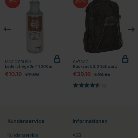
15
20
MAGIC BRUSH
CATAGO
Lederpflege 3in1 1000ml
Rucksack 2.0 Schwarz
€10.19
€39.16
€11.99
€48.95
rnen
Bewertung:
4.4 von 5 Sterne
(5)
Kundenservice
Informationen
Kundenservice
AGB