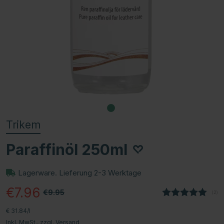
Trikem
Paraffinöl 250ml
Lagerware. Lieferung 2-3 Werktage
€7.96
€9.95
(
abg
2
)
€ 31.84/l
Inkl. MwSt., zzgl.
Versand