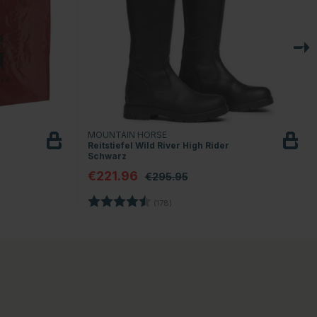
MOUNTAIN HORSE
Reitstiefel Wild River High Rider
Schwarz
€221.96
€295.95
Bewertung:
4.6 von 5 Sternen
(178)