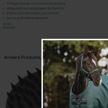
Griffiges Design für einfache Anwendung
Hergestellt aus langlebigem Buchenholz
Effektiv zum Massieren von Liniment
Gut für große Muskelgruppen
Art.nr.:
10656BR
Andere Produkte, die Ihnen gefallen könnten
20