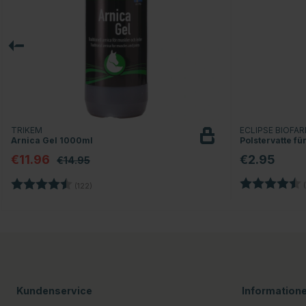
TRIKEM
ECLIPSE BIOFA
Arnica Gel 1000ml
Polstervatte f
€11.96
€2.95
€14.95
Bewertung:
Bewertung:
4.8 von 5 Sternen
(
(122)
Kundenservice
Information